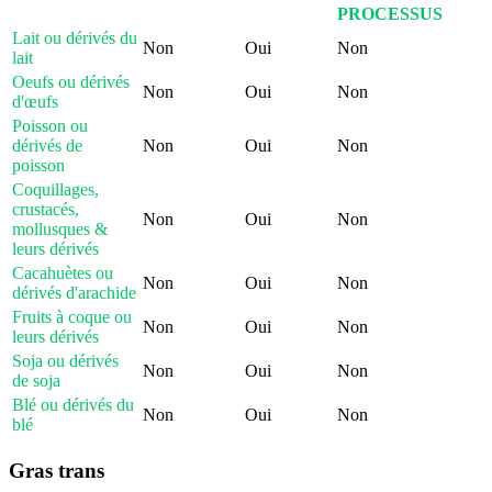
PROCESSUS
Lait ou dérivés du
Non
Oui
Non
lait
Oeufs ou dérivés
Non
Oui
Non
d'œufs
Poisson ou
dérivés de
Non
Oui
Non
poisson
Coquillages,
crustacés,
Non
Oui
Non
mollusques &
leurs dérivés
Cacahuètes ou
Non
Oui
Non
dérivés d'arachide
Fruits à coque ou
Non
Oui
Non
leurs dérivés
Soja ou dérivés
Non
Oui
Non
de soja
Blé ou dérivés du
Non
Oui
Non
blé
Gras trans