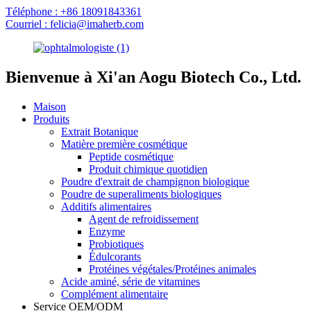
Téléphone : +86 18091843361
Courriel : felicia@imaherb.com
Bienvenue à Xi'an Aogu Biotech Co., Ltd.
Maison
Produits
Extrait Botanique
Matière première cosmétique
Peptide cosmétique
Produit chimique quotidien
Poudre d'extrait de champignon biologique
Poudre de superaliments biologiques
Additifs alimentaires
Agent de refroidissement
Enzyme
Probiotiques
Édulcorants
Protéines végétales/Protéines animales
Acide aminé, série de vitamines
Complément alimentaire
Service OEM/ODM