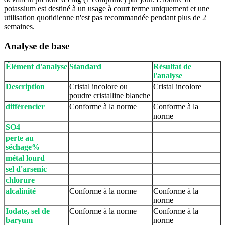
potassium est destiné à un usage à court terme uniquement et une
utilisation quotidienne n'est pas recommandée pendant plus de 2
semaines.
Analyse de base
Élément d'analyse
Standard
Résultat de
l'analyse
Description
Cristal incolore ou
Cristal incolore
poudre cristalline blanche
différencier
Conforme à la norme
Conforme à la
norme
SO4
perte au
séchage%
métal lourd
sel d'arsenic
chlorure
alcalinité
Conforme à la norme
Conforme à la
norme
Iodate, sel de
Conforme à la norme
Conforme à la
baryum
norme