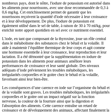
nombreux pays, dont le nôtre, l'iodure de potassium est autorisé dans
les aliments pour nourrissons, avec une dose recommandée de 0,3 à
0,6 mg/kg. Cet enrichissement permet de garantir que les
nourrissons reçoivent la quantité d'iode nécessaire à leur croissance
et à leur développement. De plus, l'iodure de potassium est
également utilisé dans le sel de table, à raison de 30 à 70 ml/kg, pour
enrichir notre apport quotidien en sel avec ce nutriment essentiel.
L'iode, en tant que composant de la thyroxine, joue un rôle central
dans le métabolisme des substances chez le bétail et la volaille. Il
aide à maintenir l’équilibre thermique de leur corps et agit comme
une hormone essentielle à leur croissance, leur reproduction et leur
lactation. Il a été démontré que la supplémentation en iodure de
potassium dans les aliments pour animaux améliore leurs
performances de croissance et leur santé globale. Des niveaux
adéquats d’iode préviennent les troubles métaboliques, les
irrégularités corporelles et le goitre chez le bétail et la volaille,
favorisant ainsi leur bien-être.
Les conséquences d’une carence en iode sur l’organisme du bétail et
de la volaille sont graves. Les troubles métaboliques, les irrégularités
corporelles et le goitre ont un impact négatif sur la fonction
nerveuse, la couleur de la fourrure ainsi que la digestion et
l'absorption des aliments. Cette carence entraîne un retard de
croissance et de développement des animaux, affectant finalement la