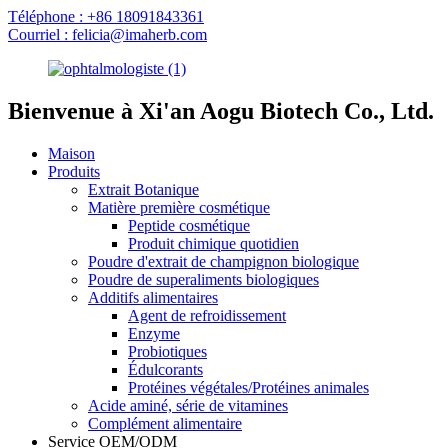
Téléphone : +86 18091843361
Courriel : felicia@imaherb.com
Bienvenue à Xi'an Aogu Biotech Co., Ltd.
Maison
Produits
Extrait Botanique
Matière première cosmétique
Peptide cosmétique
Produit chimique quotidien
Poudre d'extrait de champignon biologique
Poudre de superaliments biologiques
Additifs alimentaires
Agent de refroidissement
Enzyme
Probiotiques
Édulcorants
Protéines végétales/Protéines animales
Acide aminé, série de vitamines
Complément alimentaire
Service OEM/ODM