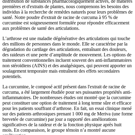
distribution de substances pharmacologiquement actives, de matières
premières et d'extraits de plantes, nous comprenons les besoins des
individus à la recherche de remèdes naturels pour leurs problèmes de
santé. Notre poudre d'extrait de racine de curcuma à 95 % de
curcumine est soigneusement formulée pour répondre efficacement
aux problèmes de santé des articulations.
L’arthrose est une maladie dégénérative des articulations qui touche
des millions de personnes dans le monde. Elle se caractérise par la
dégradation du cartilage des articulations, entraînant des douleurs,
des raideurs et une perte d’amplitude de mouvement. Les options de
traitement conventionnelles incluent souvent des anti-inflammatoires
non stéroïdiens (AINS) et des analgésiques, qui peuvent apporter un
soulagement temporaire mais entraînent des effets secondaires
potentiels.
La curcumine, le composé actif présent dans l'extrait de racine de
curcuma, a été largement étudiée pour ses puissantes propriétés anti-
inflammatoires. De nombreuses études ont montré que la curcumine
peut constituer une option de traitement à long terme sûre et efficace
pour les patients souffrant d’arthrose. En fait, un essai clinique mené
sur des patients arthrosiques prenant 1 000 mg de Meriva (une forme
brevetée de curcumine) par jour a rapporté des améliorations
significatives de la raideur et de la fonction physique après huit
mois. En comparaison, le groupe témoin n’a montré aucune