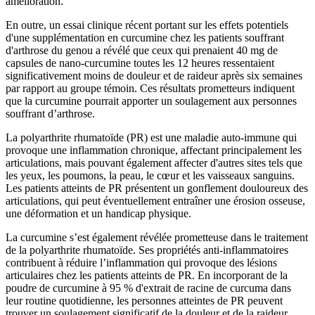
amélioration.
En outre, un essai clinique récent portant sur les effets potentiels
d'une supplémentation en curcumine chez les patients souffrant
d'arthrose du genou a révélé que ceux qui prenaient 40 mg de
capsules de nano-curcumine toutes les 12 heures ressentaient
significativement moins de douleur et de raideur après six semaines
par rapport au groupe témoin. Ces résultats prometteurs indiquent
que la curcumine pourrait apporter un soulagement aux personnes
souffrant d’arthrose.
La polyarthrite rhumatoïde (PR) est une maladie auto-immune qui
provoque une inflammation chronique, affectant principalement les
articulations, mais pouvant également affecter d'autres sites tels que
les yeux, les poumons, la peau, le cœur et les vaisseaux sanguins.
Les patients atteints de PR présentent un gonflement douloureux des
articulations, qui peut éventuellement entraîner une érosion osseuse,
une déformation et un handicap physique.
La curcumine s’est également révélée prometteuse dans le traitement
de la polyarthrite rhumatoïde. Ses propriétés anti-inflammatoires
contribuent à réduire l’inflammation qui provoque des lésions
articulaires chez les patients atteints de PR. En incorporant de la
poudre de curcumine à 95 % d'extrait de racine de curcuma dans
leur routine quotidienne, les personnes atteintes de PR peuvent
trouver un soulagement significatif de la douleur et de la raideur