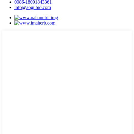
0086-18091843361
info@aogubio.com