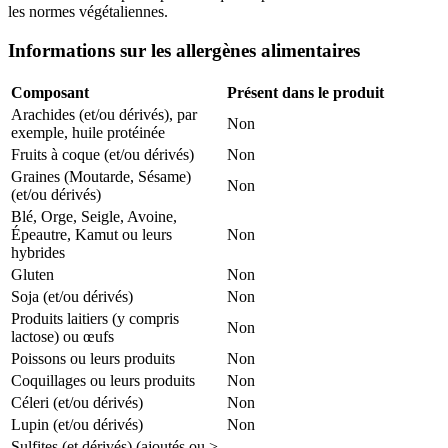
les normes végétaliennes.
Informations sur les allergènes alimentaires
Composant
Présent dans le produit
Arachides (et/ou dérivés), par
Non
exemple, huile protéinée
Fruits à coque (et/ou dérivés)
Non
Graines (Moutarde, Sésame)
Non
(et/ou dérivés)
Blé, Orge, Seigle, Avoine,
Épeautre, Kamut ou leurs
Non
hybrides
Gluten
Non
Soja (et/ou dérivés)
Non
Produits laitiers (y compris
Non
lactose) ou œufs
Poissons ou leurs produits
Non
Coquillages ou leurs produits
Non
Céleri (et/ou dérivés)
Non
Lupin (et/ou dérivés)
Non
Sulfites (et dérivés) (ajoutés ou >