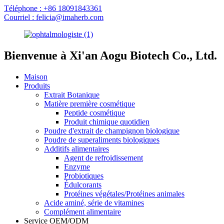
Téléphone : +86 18091843361
Courriel : felicia@imaherb.com
Bienvenue à Xi'an Aogu Biotech Co., Ltd.
Maison
Produits
Extrait Botanique
Matière première cosmétique
Peptide cosmétique
Produit chimique quotidien
Poudre d'extrait de champignon biologique
Poudre de superaliments biologiques
Additifs alimentaires
Agent de refroidissement
Enzyme
Probiotiques
Édulcorants
Protéines végétales/Protéines animales
Acide aminé, série de vitamines
Complément alimentaire
Service OEM/ODM