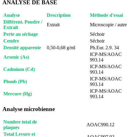
ANALYSE DE BASE
Analyse
Description
Méthode d'essai
Différent. Poudre /
Extrait
Microscopie / autre
Extrait
Perte au séchage
Séchoir
Cendre
Séchoir
Densité apparente
0,50-0,68 g/ml
Ph.Eur. 2.9. 34
ICP-MS/AOAC
Arsenic (As)
993.14
ICP-MS/AOAC
Cadmium (Cd)
993.14
ICP-MS/AOAC
Plomb (Pb)
993.14
ICP-MS/AOAC
Mercure (Hg)
993.14
Analyse microbienne
Nombre total de
AOAC990.12
plaques
Total Levure et
AOAC997.02