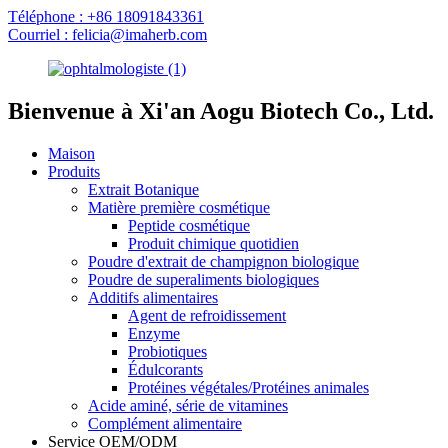
Téléphone : +86 18091843361
Courriel : felicia@imaherb.com
Bienvenue à Xi'an Aogu Biotech Co., Ltd.
Maison
Produits
Extrait Botanique
Matière première cosmétique
Peptide cosmétique
Produit chimique quotidien
Poudre d'extrait de champignon biologique
Poudre de superaliments biologiques
Additifs alimentaires
Agent de refroidissement
Enzyme
Probiotiques
Édulcorants
Protéines végétales/Protéines animales
Acide aminé, série de vitamines
Complément alimentaire
Service OEM/ODM