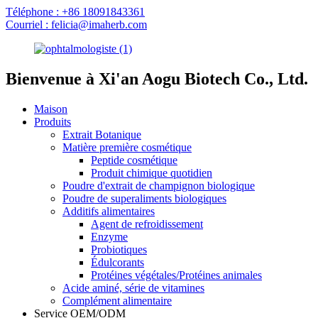
Téléphone : +86 18091843361
Courriel : felicia@imaherb.com
Bienvenue à Xi'an Aogu Biotech Co., Ltd.
Maison
Produits
Extrait Botanique
Matière première cosmétique
Peptide cosmétique
Produit chimique quotidien
Poudre d'extrait de champignon biologique
Poudre de superaliments biologiques
Additifs alimentaires
Agent de refroidissement
Enzyme
Probiotiques
Édulcorants
Protéines végétales/Protéines animales
Acide aminé, série de vitamines
Complément alimentaire
Service OEM/ODM