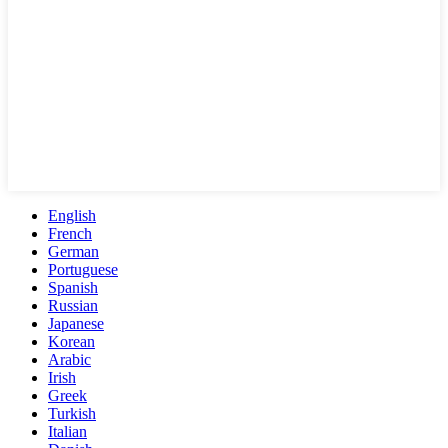
English
French
German
Portuguese
Spanish
Russian
Japanese
Korean
Arabic
Irish
Greek
Turkish
Italian