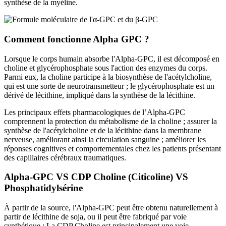
synthèse de la myéline.
Comment fonctionne Alpha GPC ?
Lorsque le corps humain absorbe l'Alpha-GPC, il est décomposé en
choline et glycérophosphate sous l'action des enzymes du corps.
Parmi eux, la choline participe à la biosynthèse de l'acétylcholine,
qui est une sorte de neurotransmetteur ; le glycérophosphate est un
dérivé de lécithine, impliqué dans la synthèse de la lécithine.
Les principaux effets pharmacologiques de l’Alpha-GPC
comprennent la protection du métabolisme de la choline ; assurer la
synthèse de l'acétylcholine et de la lécithine dans la membrane
nerveuse, améliorant ainsi la circulation sanguine ; améliorer les
réponses cognitives et comportementales chez les patients présentant
des capillaires cérébraux traumatiques.
Alpha-GPC VS CDP Choline (Citicoline) VS
Phosphatidylsérine
À partir de la source, l'Alpha-GPC peut être obtenu naturellement à
partir de lécithine de soja, ou il peut être fabriqué par voie
synthétique ; La CDP Choline est principalement une voie