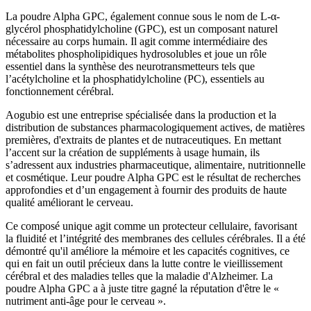
La poudre Alpha GPC, également connue sous le nom de L-α-
glycérol phosphatidylcholine (GPC), est un composant naturel
nécessaire au corps humain. Il agit comme intermédiaire des
métabolites phospholipidiques hydrosolubles et joue un rôle
essentiel dans la synthèse des neurotransmetteurs tels que
l’acétylcholine et la phosphatidylcholine (PC), essentiels au
fonctionnement cérébral.
Aogubio est une entreprise spécialisée dans la production et la
distribution de substances pharmacologiquement actives, de matières
premières, d'extraits de plantes et de nutraceutiques. En mettant
l’accent sur la création de suppléments à usage humain, ils
s’adressent aux industries pharmaceutique, alimentaire, nutritionnelle
et cosmétique. Leur poudre Alpha GPC est le résultat de recherches
approfondies et d’un engagement à fournir des produits de haute
qualité améliorant le cerveau.
Ce composé unique agit comme un protecteur cellulaire, favorisant
la fluidité et l’intégrité des membranes des cellules cérébrales. Il a été
démontré qu'il améliore la mémoire et les capacités cognitives, ce
qui en fait un outil précieux dans la lutte contre le vieillissement
cérébral et des maladies telles que la maladie d'Alzheimer. La
poudre Alpha GPC a à juste titre gagné la réputation d'être le «
nutriment anti-âge pour le cerveau ».