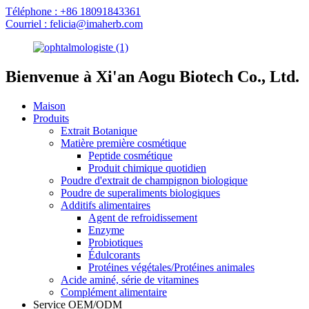
Téléphone : +86 18091843361
Courriel : felicia@imaherb.com
Bienvenue à Xi'an Aogu Biotech Co., Ltd.
Maison
Produits
Extrait Botanique
Matière première cosmétique
Peptide cosmétique
Produit chimique quotidien
Poudre d'extrait de champignon biologique
Poudre de superaliments biologiques
Additifs alimentaires
Agent de refroidissement
Enzyme
Probiotiques
Édulcorants
Protéines végétales/Protéines animales
Acide aminé, série de vitamines
Complément alimentaire
Service OEM/ODM