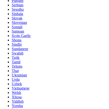
Punjabi
Serbian
Sesotho
Sinhala
Slovak
Slovenian
Somali
Samoan
Scots Gaelic
Shona
Sindhi
Sundanese
Swahili
Tajik
Tamil
Telugu
Thai
Ukrainian
Urdu
Uzbek
Vietnamese
Welsh
Xhosa
Yiddish
Yoruba