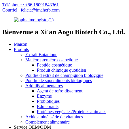
Téléphone : +86 18091843361
Courriel : felicia@imaherb.com
Bienvenue à Xi'an Aogu Biotech Co., Ltd.
Maison
Produits
Extrait Botanique
Matière première cosmétique
Peptide cosmétique
Produit chimique quotidien
Poudre d'extrait de champignon biologique
Poudre de superaliments biologiques
Additifs alimentaires
Agent de refroidissement
Enzyme
Probiotiques
Édulcorants
Protéines végétales/Protéines animales
Acide aminé, série de vitamines
Complément alimentaire
Service OEM/ODM