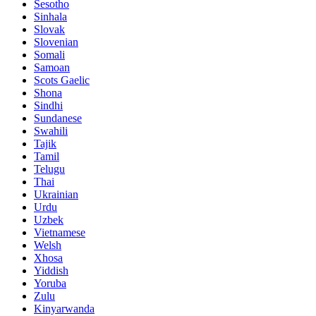
Sesotho
Sinhala
Slovak
Slovenian
Somali
Samoan
Scots Gaelic
Shona
Sindhi
Sundanese
Swahili
Tajik
Tamil
Telugu
Thai
Ukrainian
Urdu
Uzbek
Vietnamese
Welsh
Xhosa
Yiddish
Yoruba
Zulu
Kinyarwanda