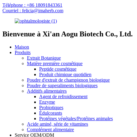
Téléphone : +86 18091843361
Courriel : felicia@imaherb.com
Bienvenue à Xi'an Aogu Biotech Co., Ltd.
Maison
Produits
Extrait Botanique
Matière première cosmétique
Peptide cosmétique
Produit chimique quotidien
Poudre d'extrait de champignon biologique
Poudre de superaliments biologiques
Additifs alimentaires
Agent de refroidissement
Enzyme
Probiotiques
Édulcorants
Protéines végétales/Protéines animales
Acide aminé, série de vitamines
Complément alimentaire
Service OEM/ODM