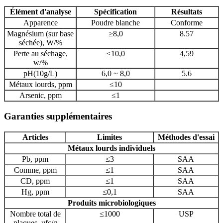
Élément d'analyse
Spécification
Résultats
Apparence
Poudre blanche
Conforme
Magnésium (sur base
≥8,0
8.57
séchée), W/%
Perte au séchage,
≤10,0
4,59
w/%
pH(10g/L)
6,0 ~ 8,0
5.6
Métaux lourds, ppm
≤10
Arsenic, ppm
≤1
Garanties supplémentaires
Articles
Limites
Méthodes d'essai
Métaux lourds individuels
Pb, ppm
≤3
SAA
Comme, ppm
≤1
SAA
CD, ppm
≤1
SAA
Hg, ppm
≤0,1
SAA
Produits microbiologiques
Nombre total de
≤1000
USP
plaques, ufc/g