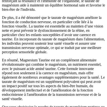
renforçant la résistance et l'immunité de l'organisme, le taurate de
magnésium aide à maintenir un équilibre hormonal sain et favorise le
bien-être de l'individu.
De plus, il a été démontré que le taurate de magnésium améliore la
fonction de conduction nerveuse, en particulier celle liée à la
fonction visuelle. La taurine est essentielle au maintien d’une vision
nette et peut prévenir le dysfonctionnement de la rétine, en
particulier chez les enfants susceptibles d’avoir une carence en
taurine. En incorporant du taurate de magnésium dans l'alimentation,
les individus peuvent soutenir leur santé visuelle et assurer une
transmission nerveuse optimale, ce qui se traduit par une meilleure
perception sensorielle globale.
En résumé, Magnesium Taurine est un complément alimentaire
révolutionnaire qui combine le magnésium, un nutriment essentiel,
avec le puissant acide aminé taurine. Cette formule innovante
répond non seulement à la carence en magnésium, mais offre
également de nombreux avantages supplémentaires pour la santé. Le
taurate de magnésium est un supplément polyvalent qui peut avoir
un impact positif sur tous les aspects du bien-être humain, du
développement intellectuel et de l'amélioration de la fonction
endocrinienne à l'amélioration de la transmission nerveuse et de la
santé visuelle.
Que vous choisissiez la poudre de taurate de magnésium pratique ou