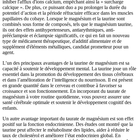
inhiber l'afflux d'ions calcium, empêchant ainsi la « surcharge
calcique ». De plus, ce puissant duo a pu prolonger la durée du
potentiel d’action et la période réfractaire efficace dans les muscles
papillaires du cobaye. Lorsque le magnésium et la taurine sont
combinés sous forme de composés, tels que le magnésium taurine,
ils ont des effets antihypertenseurs, antiarythmiques, anti-
prééclampsie et éclampsie significatifs, ce qui en fait un nouveau
type de médicament thérapeutique, d'additif alimentaire et de
supplément d'éléments métalliques, candidat prometteur pour un
agent.
L’un des principaux avantages de la taurine de magnésium est sa
capacité à soutenir le développement mental. La taurine joue un rôle
essentiel dans la promotion du développement des tissus cérébraux
et dans l’amélioration de l’intelligence du nourrisson. Il est présent
en grande quantité dans le cerveau et contribue à favoriser sa
croissance et son fonctionnement. En incorporant du taurate de
magnésium à votre routine quotidienne, vous pouvez assurer une
santé cérébrale optimale et soutenir le développement cognitif des
enfants.
Un autre avantage important du taurate de magnésium est son effet
positif sur la fonction endocrinienne. Des études ont montré que la
taurine peut affecter le métabolisme des lipides, aider à réduire le
taux de cholestérol et améliorer l’état endocrinien global. En