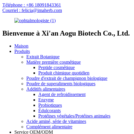
Téléphone : +86 18091843361
Courriel : felicia@imaherb.com
Bienvenue à Xi'an Aogu Biotech Co., Ltd.
Maison
Produits
Extrait Botanique
Matière première cosmétique
Peptide cosmétique
Produit chimique quotidien
Poudre d'extrait de champignon biologique
Poudre de superaliments biologiques
Additifs alimentaires
Agent de refroidissement
Enzyme
Probiotiques
Édulcorants
Protéines végétales/Protéines animales
Acide aminé, série de vitamines
Complément alimentaire
Service OEM/ODM