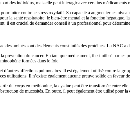
t des individus, mais elle peut interagir avec certains médicaments ou 
ur lutter contre le stress oxydatif. Sa capacité à augmenter les niveaux 
pour la santé respiratoire, le bien-être mental et la fonction hépatique, l
, il est crucial de demander conseil à un professionnel pour déterminer l
acides aminés sont des éléments constitutifs des protéines. La NAC a 
la prévention du cancer. En tant que médicament, il est utilisé par les p
taminophène formées dans le foie.
t d’autres affections pulmonaires. Il est également utilisé contre la grip
es utilisations. Il n’existe également aucune preuve solide en faveur d
rtir du corps en méthionine, la cystine peut être transformée entre elle
obstruction de mucosités. En outre, il peut également être utilisé pour l