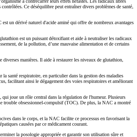
l’organisme à contrecarrer leurs effets néfastes. Les radicaux libres
 contrôlées. Ce déséquilibre peut entraîner divers problèmes de santé,
C est un dérivé naturel d'acide aminé qui offre de nombreux avantages
athion est un puissant détoxifiant et aide à neutraliser les radicaux
issement, de la pollution, d’une mauvaise alimentation et de certains
diverses manières. Il aide à restaurer les niveaux de glutathion,
la santé respiratoire, en particulier dans la gestion des maladies
, facilitant ainsi le dégagement des voies respiratoires et améliorant
qui joue un rôle central dans la régulation de l'humeur. Plusieurs
 et le trouble obsessionnel-compulsif (TOC). De plus, la NAC a montré
cives dans le corps, et la NAC facilite ce processus en favorisant la
 hépatiques causées par ce médicament courant.
miner la posologie appropriée et garantir son utilisation sûre et