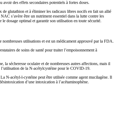
avoir des effets secondaires potentiels à fortes doses.
de glutathion et à éliminer les radicaux libres nocifs en fait un allié
a NAC s’avère être un nutriment essentiel dans la lutte contre les
e dosage optimal et garantir son utilisation en toute sécurité.
de nombreuses utilisations et est un médicament approuvé par la FDA.
restataires de soins de santé pour traiter l’empoisonnement à
pe, la sécheresse oculaire et de nombreuses autres affections, mais il
e l’utilisation de la N-acétylcystéine pour le COVID-19.
. La N-acétyl-l-cystéine peut être utilisée comme agent mucilagène. Il
a désintoxication d’une intoxication à l’acétaminophène.