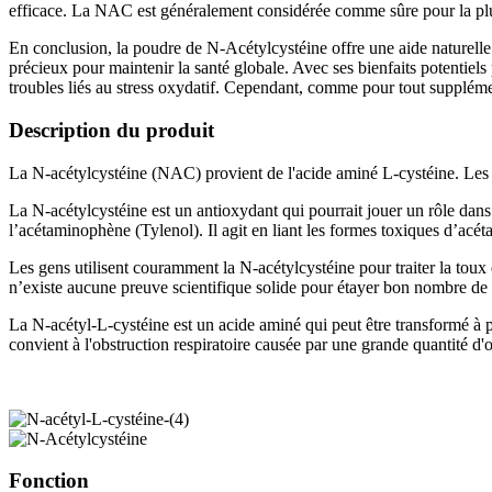
efficace. La NAC est généralement considérée comme sûre pour la plupar
En conclusion, la poudre de N-Acétylcystéine offre une aide naturelle po
précieux pour maintenir la santé globale. Avec ses bienfaits potentiels 
troubles liés au stress oxydatif. Cependant, comme pour tout supplément
Description du produit
La N-acétylcystéine (NAC) provient de l'acide aminé L-cystéine. Les 
La N-acétylcystéine est un antioxydant qui pourrait jouer un rôle dans 
l’acétaminophène (Tylenol). Il agit en liant les formes toxiques d’acé
Les gens utilisent couramment la N-acétylcystéine pour traiter la toux e
n’existe aucune preuve scientifique solide pour étayer bon nombre de c
La N-acétyl-L-cystéine est un acide aminé qui peut être transformé à pa
convient à l'obstruction respiratoire causée par une grande quantité d'
Fonction