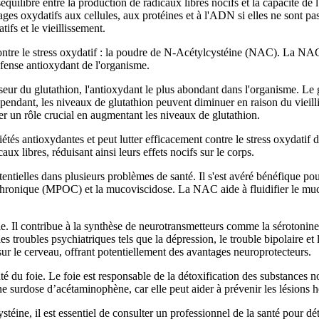
équilibre entre la production de radicaux libres nocifs et la capacité de 
s oxydatifs aux cellules, aux protéines et à l'ADN si elles ne sont pas
fs et le vieillissement.
 contre le stress oxydatif : la poudre de N-Acétylcystéine (NAC). La NA
éfense antioxydant de l'organisme.
 du glutathion, l'antioxydant le plus abondant dans l'organisme. Le glut
ependant, les niveaux de glutathion peuvent diminuer en raison du vieill
r un rôle crucial en augmentant les niveaux de glutathion.
s antioxydantes et peut lutter efficacement contre le stress oxydatif de 
aux libres, réduisant ainsi leurs effets nocifs sur le corps.
ntielles dans plusieurs problèmes de santé. Il s'est avéré bénéfique pour 
chronique (MPOC) et la mucoviscidose. La NAC aide à fluidifier le mucus
 Il contribue à la synthèse de neurotransmetteurs comme la sérotonine, 
 les troubles psychiatriques tels que la dépression, le trouble bipolaire
f sur le cerveau, offrant potentiellement des avantages neuroprotecteurs.
é du foie. Le foie est responsable de la détoxification des substances no
une surdose d’acétaminophène, car elle peut aider à prévenir les lésions
ne, il est essentiel de consulter un professionnel de la santé pour déter