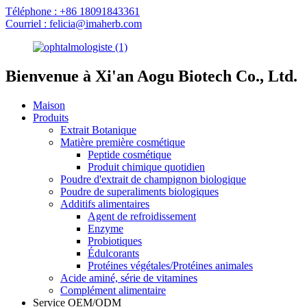
Téléphone : +86 18091843361
Courriel : felicia@imaherb.com
Bienvenue à Xi'an Aogu Biotech Co., Ltd.
Maison
Produits
Extrait Botanique
Matière première cosmétique
Peptide cosmétique
Produit chimique quotidien
Poudre d'extrait de champignon biologique
Poudre de superaliments biologiques
Additifs alimentaires
Agent de refroidissement
Enzyme
Probiotiques
Édulcorants
Protéines végétales/Protéines animales
Acide aminé, série de vitamines
Complément alimentaire
Service OEM/ODM