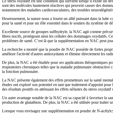
Le stress oxydatif est une condition qui survient lorsqu’il existe un dés
sont des molécules hautement réactives qui peuvent causer des dommage
notamment des maladies cardiovasculaires, des troubles neurodégénérati
Heureusement, la nature nous a fourni un allié puissant dans la lutte
pour la santé et joue un rôle essentiel dans le soutien du système de d
Excellente source de groupes sulfhydryle, la NAC agit comme précurseur
libres nocifs, protégeant ainsi les cellules des dommages oxydatifs. C
problèmes de santé. C’est là que la supplémentation en NAC peut joue
La recherche a montré que la poudre de NAC possède de fortes propriété
améliore l'activité d'autres antioxydants et élimine directement les radic
De plus, la NAC a été étudiée pour ses applications thérapeutiques pote
respiratoires chroniques telles que la maladie pulmonaire obstructive 
la fonction pulmonaire.
La NAC présente également des effets prometteurs sur la santé mentale.
études ont exploré son potentiel en tant que traitement d'appoint pour
des résultats positifs en atténuant les effets néfastes du stress oxydati
Un autre avantage notable de la NAC est sa capacité à favoriser la sant
production de glutathion. De plus, la NAC a été utilisée pour traiter 
Lorsque vous envisagez une supplémentation en poudre de N-acétylcystéi