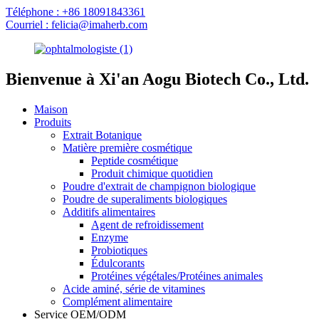
Téléphone : +86 18091843361
Courriel : felicia@imaherb.com
Bienvenue à Xi'an Aogu Biotech Co., Ltd.
Maison
Produits
Extrait Botanique
Matière première cosmétique
Peptide cosmétique
Produit chimique quotidien
Poudre d'extrait de champignon biologique
Poudre de superaliments biologiques
Additifs alimentaires
Agent de refroidissement
Enzyme
Probiotiques
Édulcorants
Protéines végétales/Protéines animales
Acide aminé, série de vitamines
Complément alimentaire
Service OEM/ODM