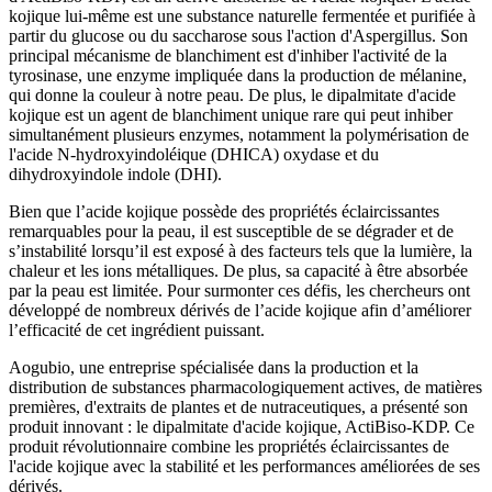
kojique lui-même est une substance naturelle fermentée et purifiée à
partir du glucose ou du saccharose sous l'action d'Aspergillus. Son
principal mécanisme de blanchiment est d'inhiber l'activité de la
tyrosinase, une enzyme impliquée dans la production de mélanine,
qui donne la couleur à notre peau. De plus, le dipalmitate d'acide
kojique est un agent de blanchiment unique rare qui peut inhiber
simultanément plusieurs enzymes, notamment la polymérisation de
l'acide N-hydroxyindoléique (DHICA) oxydase et du
dihydroxyindole indole (DHI).
Bien que l’acide kojique possède des propriétés éclaircissantes
remarquables pour la peau, il est susceptible de se dégrader et de
s’instabilité lorsqu’il est exposé à des facteurs tels que la lumière, la
chaleur et les ions métalliques. De plus, sa capacité à être absorbée
par la peau est limitée. Pour surmonter ces défis, les chercheurs ont
développé de nombreux dérivés de l’acide kojique afin d’améliorer
l’efficacité de cet ingrédient puissant.
Aogubio, une entreprise spécialisée dans la production et la
distribution de substances pharmacologiquement actives, de matières
premières, d'extraits de plantes et de nutraceutiques, a présenté son
produit innovant : le dipalmitate d'acide kojique, ActiBiso-KDP. Ce
produit révolutionnaire combine les propriétés éclaircissantes de
l'acide kojique avec la stabilité et les performances améliorées de ses
dérivés.