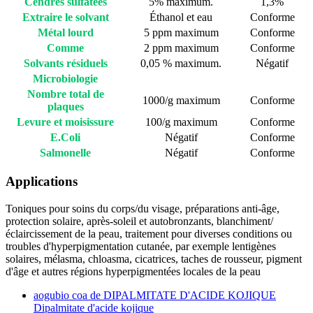
Cendres sulfatées
5% maximum.
1,3%
Extraire le solvant
Éthanol et eau
Conforme
Métal lourd
5 ppm maximum
Conforme
Comme
2 ppm maximum
Conforme
Solvants résiduels
0,05 % maximum.
Négatif
Microbiologie
Nombre total de
1000/g maximum
Conforme
plaques
Levure et moisissure
100/g maximum
Conforme
E.Coli
Négatif
Conforme
Salmonelle
Négatif
Conforme
Applications
Toniques pour soins du corps/du visage, préparations anti-âge,
protection solaire, après-soleil et autobronzants, blanchiment/
éclaircissement de la peau, traitement pour diverses conditions ou
troubles d'hyperpigmentation cutanée, par exemple lentigènes
solaires, mélasma, chloasma, cicatrices, taches de rousseur, pigment
d'âge et autres régions hyperpigmentées locales de la peau
aogubio coa de DIPALMITATE D'ACIDE KOJIQUE
Dipalmitate d'acide kojique