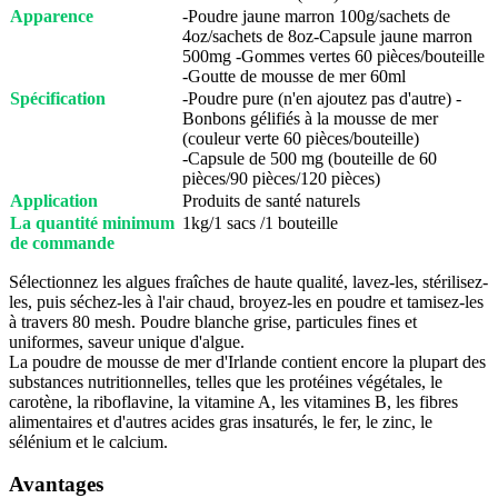
Apparence
-Poudre jaune marron 100g/sachets de
4oz/sachets de 8oz-Capsule jaune marron
500mg -Gommes vertes 60 pièces/bouteille
-Goutte de mousse de mer 60ml
Spécification
-Poudre pure (n'en ajoutez pas d'autre) -
Bonbons gélifiés à la mousse de mer
(couleur verte 60 pièces/bouteille)
-Capsule de 500 mg (bouteille de 60
pièces/90 pièces/120 pièces)
Application
Produits de santé naturels
La quantité minimum
1kg/1 sacs /1 bouteille
de commande
Sélectionnez les algues fraîches de haute qualité, lavez-les, stérilisez-
les, puis séchez-les à l'air chaud, broyez-les en poudre et tamisez-les
à travers 80 mesh. Poudre blanche grise, particules fines et
uniformes, saveur unique d'algue.
La poudre de mousse de mer d'Irlande contient encore la plupart des
substances nutritionnelles, telles que les protéines végétales, le
carotène, la riboflavine, la vitamine A, les vitamines B, les fibres
alimentaires et d'autres acides gras insaturés, le fer, le zinc, le
sélénium et le calcium.
Avantages