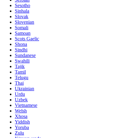
Sesotho
Sinhala
Slovak
Slovenian
Somali
Samoan
Scots Gaelic
Shona
Sindhi
Sundanese
Swahili
Tajik
Tamil
Telugu
Thai
Ukrainian
Urdu
Uzbek
Vietnamese
Welsh
Xhosa
Yiddish
Yoruba
Zulu