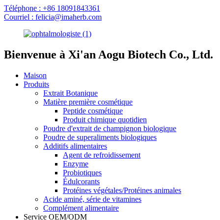
Téléphone : +86 18091843361
Courriel : felicia@imaherb.com
Bienvenue à Xi'an Aogu Biotech Co., Ltd.
Maison
Produits
Extrait Botanique
Matière première cosmétique
Peptide cosmétique
Produit chimique quotidien
Poudre d'extrait de champignon biologique
Poudre de superaliments biologiques
Additifs alimentaires
Agent de refroidissement
Enzyme
Probiotiques
Édulcorants
Protéines végétales/Protéines animales
Acide aminé, série de vitamines
Complément alimentaire
Service OEM/ODM