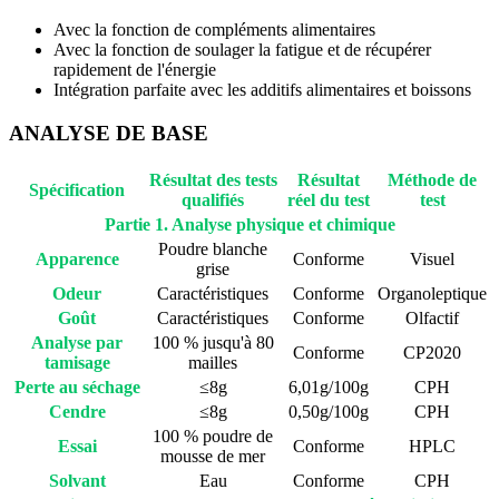
Avec la fonction de compléments alimentaires
Avec la fonction de soulager la fatigue et de récupérer
rapidement de l'énergie
Intégration parfaite avec les additifs alimentaires et boissons
ANALYSE DE BASE
Résultat des tests
Résultat
Méthode de
Spécification
qualifiés
réel du test
test
Partie 1. Analyse physique et chimique
Poudre blanche
Apparence
Conforme
Visuel
grise
Odeur
Caractéristiques
Conforme
Organoleptique
Goût
Caractéristiques
Conforme
Olfactif
Analyse par
100 % jusqu'à 80
Conforme
CP2020
tamisage
mailles
Perte au séchage
≤8g
6,01g/100g
CPH
Cendre
≤8g
0,50g/100g
CPH
100 % poudre de
Essai
Conforme
HPLC
mousse de mer
Solvant
Eau
Conforme
CPH