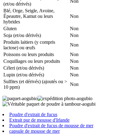
Non
(et/ou dérivés)
Blé, Orge, Seigle, Avoine,
Épeautre, Kamut ou leurs
Non
hybrides
Gluten
Non
Soja (et/ou dérivés)
Non
Produits laitiers (y compris
Non
lactose) ou œufs
Poissons ou leurs produits
Non
Coquillages ou leurs produits
Non
Céleri (et/ou dérivés)
Non
Lupin (et/ou dérivés)
Non
Sulfites (et dérivés) (ajoutés ou >
Non
10 ppm)
Poudre d'extrait de fucus
Extrait pur de mousse d'Irlande
Poudre d'extrait de fucus de mousse de mer
capsule de mousse de mer