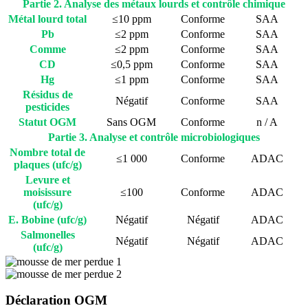
Partie 2. Analyse des métaux lourds et contrôle chimique
Métal lourd total
≤10 ppm
Conforme
SAA
Pb
≤2 ppm
Conforme
SAA
Comme
≤2 ppm
Conforme
SAA
CD
≤0,5 ppm
Conforme
SAA
Hg
≤1 ppm
Conforme
SAA
Résidus de
Négatif
Conforme
SAA
pesticides
Statut OGM
Sans OGM
Conforme
n / A
Partie 3. Analyse et contrôle microbiologiques
Nombre total de
≤1 000
Conforme
ADAC
plaques (ufc/g)
Levure et
moisissure
≤100
Conforme
ADAC
(ufc/g)
E. Bobine (ufc/g)
Négatif
Négatif
ADAC
Salmonelles
Négatif
Négatif
ADAC
(ufc/g)
Déclaration OGM