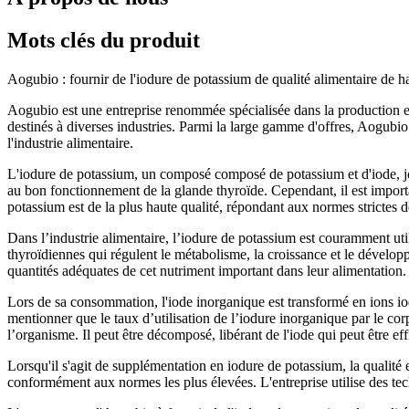
Mots clés du produit
Aogubio : fournir de l'iodure de potassium de qualité alimentaire de h
Aogubio est une entreprise renommée spécialisée dans la production et 
destinés à diverses industries. Parmi la large gamme d'offres, Aogubio 
l'industrie alimentaire.
L'iodure de potassium, un composé composé de potassium et d'iode, joue
au bon fonctionnement de la glande thyroïde. Cependant, il est import
potassium est de la plus haute qualité, répondant aux normes strictes de 
Dans l’industrie alimentaire, l’iodure de potassium est couramment uti
thyroïdiennes qui régulent le métabolisme, la croissance et le dévelop
quantités adéquates de cet nutriment important dans leur alimentation.
Lors de sa consommation, l'iode inorganique est transformé en ions iod
mentionner que le taux d’utilisation de l’iodure inorganique par le corps
l’organisme. Il peut être décomposé, libérant de l'iode qui peut être ef
Lorsqu'il s'agit de supplémentation en iodure de potassium, la qualité 
conformément aux normes les plus élevées. L'entreprise utilise des techn