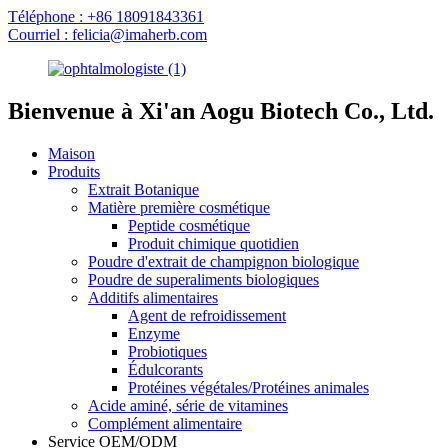
Téléphone : +86 18091843361
Courriel : felicia@imaherb.com
Bienvenue à Xi'an Aogu Biotech Co., Ltd.
Maison
Produits
Extrait Botanique
Matière première cosmétique
Peptide cosmétique
Produit chimique quotidien
Poudre d'extrait de champignon biologique
Poudre de superaliments biologiques
Additifs alimentaires
Agent de refroidissement
Enzyme
Probiotiques
Édulcorants
Protéines végétales/Protéines animales
Acide aminé, série de vitamines
Complément alimentaire
Service OEM/ODM