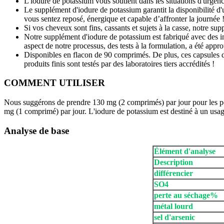
L'iodure de potassium vous soutient dans les situations d'urgenc
Le supplément d'iodure de potassium garantit la disponibilité d'
vous sentez reposé, énergique et capable d’affronter la journée 
Si vos cheveux sont fins, cassants et sujets à la casse, notre sup
Notre supplément d'iodure de potassium est fabriqué avec des in
aspect de notre processus, des tests à la formulation, a été a
Disponibles en flacon de 90 comprimés. De plus, ces capsules de 
produits finis sont testés par des laboratoires tiers accrédités !
COMMENT UTILISER
Nous suggérons de prendre 130 mg (2 comprimés) par jour pour les per
mg (1 comprimé) par jour. L'iodure de potassium est destiné à un usa
Analyse de base
Élément d'analyse
Description
différencier
SO4
perte au séchage%
métal lourd
sel d'arsenic