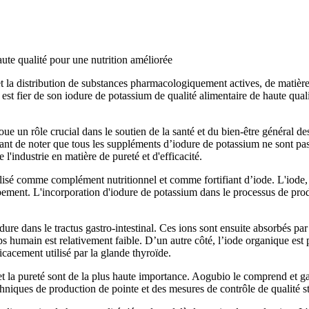
aute qualité pour une nutrition améliorée
la distribution de substances pharmacologiquement actives, de matières 
est fier de son iodure de potassium de qualité alimentaire de haute qualit
 un rôle crucial dans le soutien de la santé et du bien-être général des
ant de noter que tous les suppléments d’iodure de potassium ne sont pa
l'industrie en matière de pureté et d'efficacité.
lisé comme complément nutritionnel et comme fortifiant d’iode. L'iode, 
pement. L'incorporation d'iodure de potassium dans le processus de prod
ure dans le tractus gastro-intestinal. Ces ions sont ensuite absorbés par
 humain est relativement faible. D’un autre côté, l’iode organique est plu
ficacement utilisé par la glande thyroïde.
et la pureté sont de la plus haute importance. Aogubio le comprend et ga
iques de production de pointe et des mesures de contrôle de qualité stric