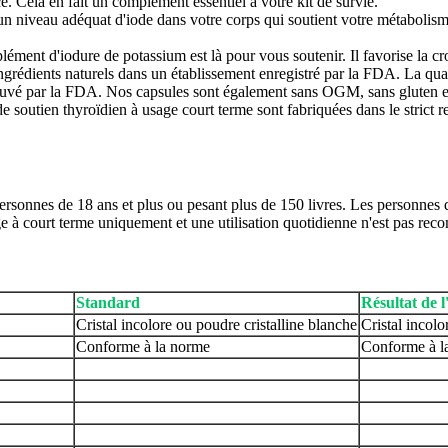
e. Cela en fait un complément essentiel à votre kit de survie.
un niveau adéquat d'iode dans votre corps qui soutient votre métabolisme
!
plément d'iodure de potassium est là pour vous soutenir. Il favorise la cr
grédients naturels dans un établissement enregistré par la FDA. La qual
pprouvé par la FDA. Nos capsules sont également sans OGM, sans gluten 
soutien thyroïdien à usage court terme sont fabriquées dans le strict re
sonnes de 18 ans et plus ou pesant plus de 150 livres. Les personnes d
ge à court terme uniquement et une utilisation quotidienne n'est pas r
Standard
Résultat de l
Cristal incolore ou poudre cristalline blanche
Cristal incolo
Conforme à la norme
Conforme à l