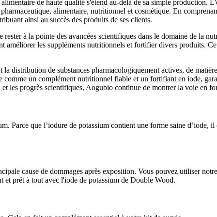
limentaire de haute qualité s'étend au-delà de sa simple production. L'
eurs pharmaceutique, alimentaire, nutritionnel et cosmétique. En compren
ibuant ainsi au succès des produits de ses clients.
 rester à la pointe des avancées scientifiques dans le domaine de la nut
 améliorer les suppléments nutritionnels et fortifier divers produits. C
la distribution de substances pharmacologiquement actives, de matières 
e comme un complément nutritionnel fiable et un fortifiant en iode, garan
n et les progrès scientifiques, Aogubio continue de montrer la voie en fo
m. Parce que l’iodure de potassium contient une forme saine d’iode, il e
rincipale cause de dommages après exposition. Vous pouvez utiliser not
ent et prêt à tout avec l'iode de potassium de Double Wood.