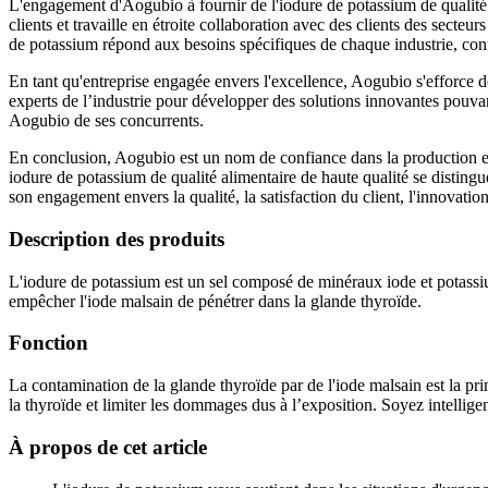
L'engagement d'Aogubio à fournir de l'iodure de potassium de qualité a
clients et travaille en étroite collaboration avec des clients des sect
de potassium répond aux besoins spécifiques de chaque industrie, contr
En tant qu'entreprise engagée envers l'excellence, Aogubio s'efforce de
experts de l’industrie pour développer des solutions innovantes pouvant
Aogubio de ses concurrents.
En conclusion, Aogubio est un nom de confiance dans la production et 
iodure de potassium de qualité alimentaire de haute qualité se distingu
son engagement envers la qualité, la satisfaction du client, l'innovatio
Description des produits
L'iodure de potassium est un sel composé de minéraux iode et potassiu
empêcher l'iode malsain de pénétrer dans la glande thyroïde.
Fonction
La contamination de la glande thyroïde par de l'iode malsain est la p
la thyroïde et limiter les dommages dus à l’exposition. Soyez intellig
À propos de cet article