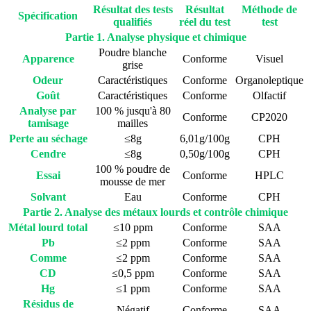
Résultat des tests
Résultat
Méthode de
Spécification
qualifiés
réel du test
test
Partie 1. Analyse physique et chimique
Poudre blanche
Apparence
Conforme
Visuel
grise
Odeur
Caractéristiques
Conforme
Organoleptique
Goût
Caractéristiques
Conforme
Olfactif
Analyse par
100 % jusqu'à 80
Conforme
CP2020
tamisage
mailles
Perte au séchage
≤8g
6,01g/100g
CPH
Cendre
≤8g
0,50g/100g
CPH
100 % poudre de
Essai
Conforme
HPLC
mousse de mer
Solvant
Eau
Conforme
CPH
Partie 2. Analyse des métaux lourds et contrôle chimique
Métal lourd total
≤10 ppm
Conforme
SAA
Pb
≤2 ppm
Conforme
SAA
Comme
≤2 ppm
Conforme
SAA
CD
≤0,5 ppm
Conforme
SAA
Hg
≤1 ppm
Conforme
SAA
Résidus de
Négatif
Conforme
SAA