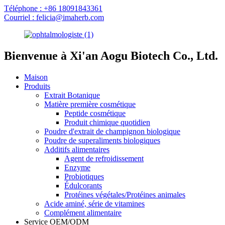
Téléphone : +86 18091843361
Courriel : felicia@imaherb.com
Bienvenue à Xi'an Aogu Biotech Co., Ltd.
Maison
Produits
Extrait Botanique
Matière première cosmétique
Peptide cosmétique
Produit chimique quotidien
Poudre d'extrait de champignon biologique
Poudre de superaliments biologiques
Additifs alimentaires
Agent de refroidissement
Enzyme
Probiotiques
Édulcorants
Protéines végétales/Protéines animales
Acide aminé, série de vitamines
Complément alimentaire
Service OEM/ODM