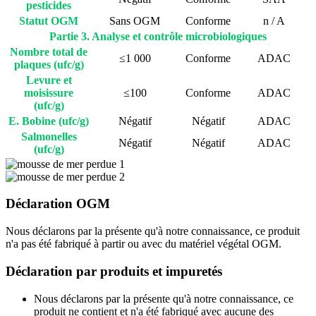
pesticides
Statut OGM
Sans OGM
Conforme
n / A
Partie 3. Analyse et contrôle microbiologiques
Nombre total de
≤1 000
Conforme
ADAC
plaques (ufc/g)
Levure et
moisissure
≤100
Conforme
ADAC
(ufc/g)
E. Bobine (ufc/g)
Négatif
Négatif
ADAC
Salmonelles
Négatif
Négatif
ADAC
(ufc/g)
Déclaration OGM
Nous déclarons par la présente qu'à notre connaissance, ce produit
n'a pas été fabriqué à partir ou avec du matériel végétal OGM.
Déclaration par produits et impuretés
Nous déclarons par la présente qu'à notre connaissance, ce
produit ne contient et n'a été fabriqué avec aucune des