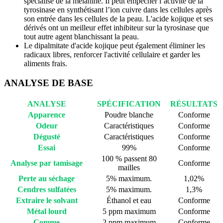
spécialisé de la mélanine. Il peut empêcher l’activité de la
tyrosinase en synthétisant l’ion cuivre dans les cellules après
son entrée dans les cellules de la peau. L'acide kojique et ses
dérivés ont un meilleur effet inhibiteur sur la tyrosinase que
tout autre agent blanchissant la peau.
Le dipalmitate d'acide kojique peut également éliminer les
radicaux libres, renforcer l'activité cellulaire et garder les
aliments frais.
ANALYSE DE BASE
ANALYSE
SPÉCIFICATION
RÉSULTATS
Apparence
Poudre blanche
Conforme
Odeur
Caractéristiques
Conforme
Dégusté
Caractéristiques
Conforme
Essai
99%
Conforme
100 % passent 80
Analyse par tamisage
Conforme
mailles
Perte au séchage
5% maximum.
1,02%
Cendres sulfatées
5% maximum.
1,3%
Extraire le solvant
Éthanol et eau
Conforme
Métal lourd
5 ppm maximum
Conforme
Comme
2 ppm maximum
Conforme