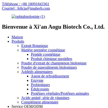
Téléphone : +86 18091843361
Courriel : felicia@imaherb.com
Bienvenue à Xi'an Aogu Biotech Co., Ltd.
Maison
Produits
Extrait Botanique
Matière première cosmétique
Peptide cosmétique
Produit chimique quotidien
Poudre d'extrait de champignon biologique
Poudre de superaliments biologiques
Additifs alimentaires
Agent de refroidissement
Enzyme
Probiotiques
Édulcorants
Protéines végétales/Protéines animales
Acide aminé, série de vitamines
Complément alimentaire
Service OEM/ODM