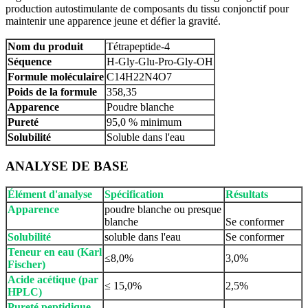
production autostimulante de composants du tissu conjonctif pour
maintenir une apparence jeune et défier la gravité.
Nom du produit
Tétrapeptide-4
Séquence
H-Gly-Glu-Pro-Gly-OH
Formule moléculaire
C14H22N4O7
Poids de la formule
358,35
Apparence
Poudre blanche
Pureté
95,0 % minimum
Solubilité
Soluble dans l'eau
ANALYSE DE BASE
Élément d'analyse
Spécification
Résultats
Apparence
poudre blanche ou presque
blanche
Se conformer
Solubilité
soluble dans l'eau
Se conformer
Teneur en eau (Karl
≤8,0%
3,0%
Fischer)
Acide acétique (par
≤ 15,0%
2,5%
HPLC)
Pureté peptidique