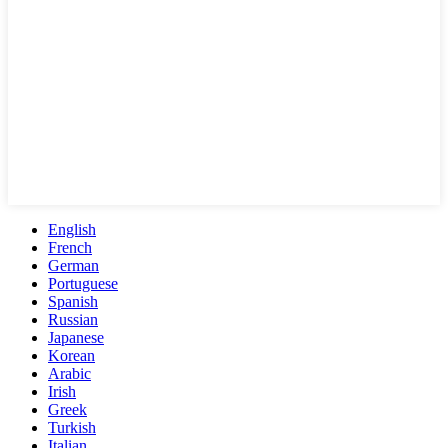
English
French
German
Portuguese
Spanish
Russian
Japanese
Korean
Arabic
Irish
Greek
Turkish
Italian