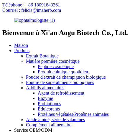
Téléphone : +86 18091843361
Courriel : felicia@imaherb.com
Bienvenue à Xi'an Aogu Biotech Co., Ltd.
Maison
Produits
Extrait Botanique
Matière première cosmétique
Peptide cosmétique
Produit chimique quotidien
Poudre d'extrait de champignon biologique
Poudre de superaliments biologiques
Additifs alimentaires
Agent de refroidissement
Enzyme
Probiotiques
Édulcorants
Protéines végétales/Protéines animales
Acide aminé, série de vitamines
Complément alimentaire
Service OEM/ODM