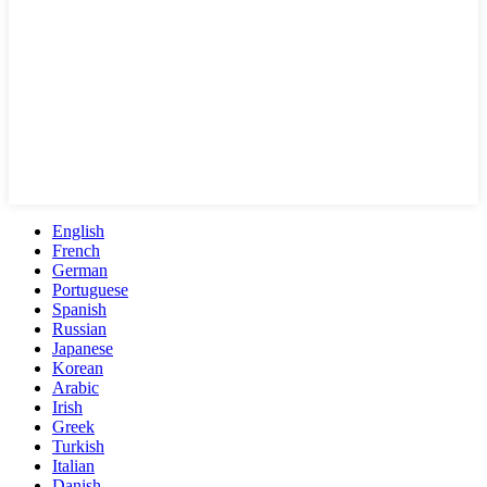
English
French
German
Portuguese
Spanish
Russian
Japanese
Korean
Arabic
Irish
Greek
Turkish
Italian
Danish