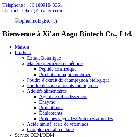
Téléphone : +86 18091843361
Courriel : felicia@imaherb.com
Bienvenue à Xi'an Aogu Biotech Co., Ltd.
Maison
Produits
Extrait Botanique
Matière première cosmétique
Peptide cosmétique
Produit chimique quotidien
Poudre d'extrait de champignon biologique
Poudre de superaliments biologiques
Additifs alimentaires
Agent de refroidissement
Enzyme
Probiotiques
Édulcorants
Protéines végétales/Protéines animales
Acide aminé, série de vitamines
Complément alimentaire
Service OEM/ODM