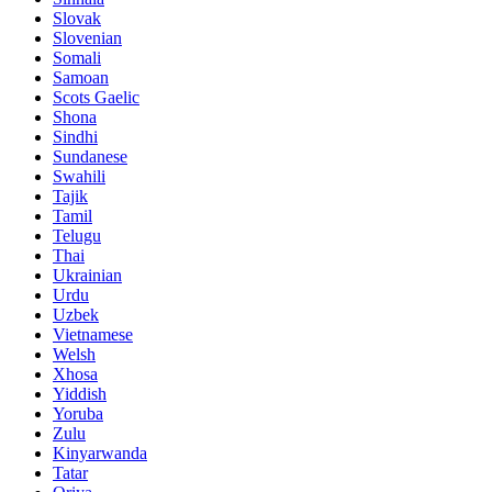
Slovak
Slovenian
Somali
Samoan
Scots Gaelic
Shona
Sindhi
Sundanese
Swahili
Tajik
Tamil
Telugu
Thai
Ukrainian
Urdu
Uzbek
Vietnamese
Welsh
Xhosa
Yiddish
Yoruba
Zulu
Kinyarwanda
Tatar