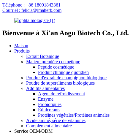
Téléphone : +86 18091843361
Courriel : felicia@imaherb.com
Bienvenue à Xi'an Aogu Biotech Co., Ltd.
Maison
Produits
Extrait Botanique
Matière première cosmétique
Peptide cosmétique
Produit chimique quotidien
Poudre d'extrait de champignon biologique
Poudre de superaliments biologiques
Additifs alimentaires
Agent de refroidissement
Enzyme
Probiotiques
Édulcorants
Protéines végétales/Protéines animales
Acide aminé, série de vitamines
Complément alimentaire
Service OEM/ODM