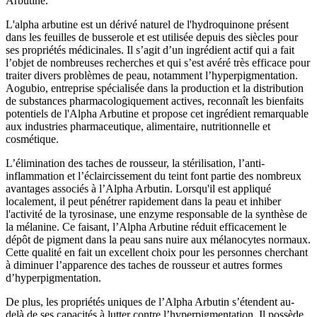
Arbutine.
L'alpha arbutine est un dérivé naturel de l'hydroquinone présent
dans les feuilles de busserole et est utilisée depuis des siècles pour
ses propriétés médicinales. Il s’agit d’un ingrédient actif qui a fait
l’objet de nombreuses recherches et qui s’est avéré très efficace pour
traiter divers problèmes de peau, notamment l’hyperpigmentation.
Aogubio, entreprise spécialisée dans la production et la distribution
de substances pharmacologiquement actives, reconnaît les bienfaits
potentiels de l'Alpha Arbutine et propose cet ingrédient remarquable
aux industries pharmaceutique, alimentaire, nutritionnelle et
cosmétique.
L’élimination des taches de rousseur, la stérilisation, l’anti-
inflammation et l’éclaircissement du teint font partie des nombreux
avantages associés à l’Alpha Arbutin. Lorsqu'il est appliqué
localement, il peut pénétrer rapidement dans la peau et inhiber
l'activité de la tyrosinase, une enzyme responsable de la synthèse de
la mélanine. Ce faisant, l’Alpha Arbutine réduit efficacement le
dépôt de pigment dans la peau sans nuire aux mélanocytes normaux.
Cette qualité en fait un excellent choix pour les personnes cherchant
à diminuer l’apparence des taches de rousseur et autres formes
d’hyperpigmentation.
De plus, les propriétés uniques de l’Alpha Arbutin s’étendent au-
delà de ses capacités à lutter contre l’hyperpigmentation. Il possède