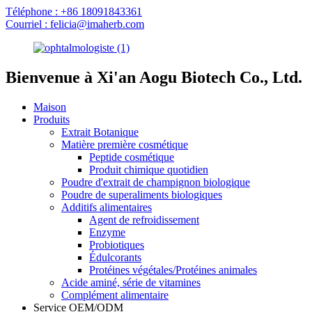
Téléphone : +86 18091843361
Courriel : felicia@imaherb.com
Bienvenue à Xi'an Aogu Biotech Co., Ltd.
Maison
Produits
Extrait Botanique
Matière première cosmétique
Peptide cosmétique
Produit chimique quotidien
Poudre d'extrait de champignon biologique
Poudre de superaliments biologiques
Additifs alimentaires
Agent de refroidissement
Enzyme
Probiotiques
Édulcorants
Protéines végétales/Protéines animales
Acide aminé, série de vitamines
Complément alimentaire
Service OEM/ODM