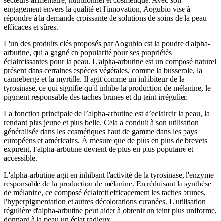
secteurs alimentaire, nutritionnel et cosmétique. Avec son
engagement envers la qualité et l'innovation, Aogubio vise à
répondre à la demande croissante de solutions de soins de la peau
efficaces et sûres.
L'un des produits clés proposés par Aogubio est la poudre d'alpha-
arbutine, qui a gagné en popularité pour ses propriétés
éclaircissantes pour la peau. L'alpha-arbutine est un composé naturel
présent dans certaines espèces végétales, comme la busserole, la
canneberge et la myrtille. Il agit comme un inhibiteur de la
tyrosinase, ce qui signifie qu'il inhibe la production de mélanine, le
pigment responsable des taches brunes et du teint irrégulier.
La fonction principale de l’alpha-arbutine est d’éclaircir la peau, la
rendant plus jeune et plus belle. Cela a conduit à son utilisation
généralisée dans les cosmétiques haut de gamme dans les pays
européens et américains. À mesure que de plus en plus de brevets
expirent, l’alpha-arbutine devient de plus en plus populaire et
accessible.
L'alpha-arbutine agit en inhibant l'activité de la tyrosinase, l'enzyme
responsable de la production de mélanine. En réduisant la synthèse
de mélanine, ce composé éclaircit efficacement les taches brunes,
l'hyperpigmentation et autres décolorations cutanées. L'utilisation
régulière d'alpha-arbutine peut aider à obtenir un teint plus uniforme,
donnant à la peau un éclat radieux.