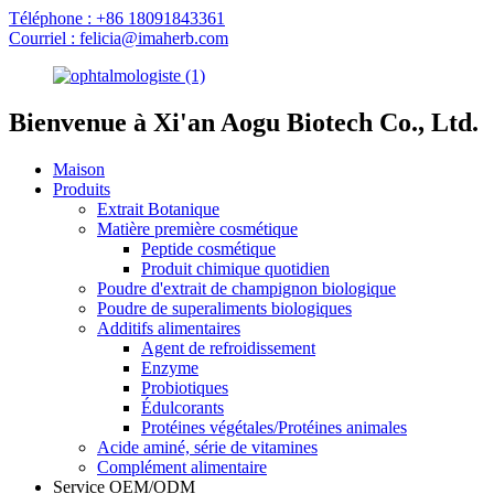
Téléphone : +86 18091843361
Courriel : felicia@imaherb.com
Bienvenue à Xi'an Aogu Biotech Co., Ltd.
Maison
Produits
Extrait Botanique
Matière première cosmétique
Peptide cosmétique
Produit chimique quotidien
Poudre d'extrait de champignon biologique
Poudre de superaliments biologiques
Additifs alimentaires
Agent de refroidissement
Enzyme
Probiotiques
Édulcorants
Protéines végétales/Protéines animales
Acide aminé, série de vitamines
Complément alimentaire
Service OEM/ODM