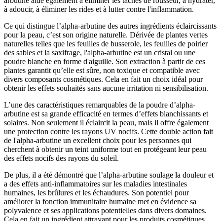
arbutine aide également à éliminer les taches de rousseur, à hydrater,
à adoucir, à éliminer les rides et à lutter contre l'inflammation.
Ce qui distingue l’alpha-arbutine des autres ingrédients éclaircissants
pour la peau, c’est son origine naturelle. Dérivée de plantes vertes
naturelles telles que les feuilles de busserole, les feuilles de poirier
des sables et la saxifrage, l'alpha-arbutine est un cristal ou une
poudre blanche en forme d'aiguille. Son extraction à partir de ces
plantes garantit qu’elle est sûre, non toxique et compatible avec
divers composants cosmétiques. Cela en fait un choix idéal pour
obtenir les effets souhaités sans aucune irritation ni sensibilisation.
L’une des caractéristiques remarquables de la poudre d’alpha-
arbutine est sa grande efficacité en termes d’effets blanchissants et
solaires. Non seulement il éclaircit la peau, mais il offre également
une protection contre les rayons UV nocifs. Cette double action fait
de l'alpha-arbutine un excellent choix pour les personnes qui
cherchent à obtenir un teint uniforme tout en protégeant leur peau
des effets nocifs des rayons du soleil.
De plus, il a été démontré que l’alpha-arbutine soulage la douleur et
a des effets anti-inflammatoires sur les maladies intestinales
humaines, les brûlures et les échaudures. Son potentiel pour
améliorer la fonction immunitaire humaine met en évidence sa
polyvalence et ses applications potentielles dans divers domaines.
Cela en fait un ingrédient attrayant pour les produits cosmétiques,