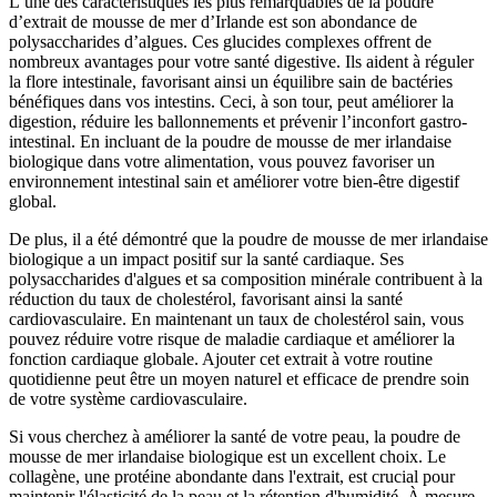
L’une des caractéristiques les plus remarquables de la poudre
d’extrait de mousse de mer d’Irlande est son abondance de
polysaccharides d’algues. Ces glucides complexes offrent de
nombreux avantages pour votre santé digestive. Ils aident à réguler
la flore intestinale, favorisant ainsi un équilibre sain de bactéries
bénéfiques dans vos intestins. Ceci, à son tour, peut améliorer la
digestion, réduire les ballonnements et prévenir l’inconfort gastro-
intestinal. En incluant de la poudre de mousse de mer irlandaise
biologique dans votre alimentation, vous pouvez favoriser un
environnement intestinal sain et améliorer votre bien-être digestif
global.
De plus, il a été démontré que la poudre de mousse de mer irlandaise
biologique a un impact positif sur la santé cardiaque. Ses
polysaccharides d'algues et sa composition minérale contribuent à la
réduction du taux de cholestérol, favorisant ainsi la santé
cardiovasculaire. En maintenant un taux de cholestérol sain, vous
pouvez réduire votre risque de maladie cardiaque et améliorer la
fonction cardiaque globale. Ajouter cet extrait à votre routine
quotidienne peut être un moyen naturel et efficace de prendre soin
de votre système cardiovasculaire.
Si vous cherchez à améliorer la santé de votre peau, la poudre de
mousse de mer irlandaise biologique est un excellent choix. Le
collagène, une protéine abondante dans l'extrait, est crucial pour
maintenir l'élasticité de la peau et la rétention d'humidité. À mesure