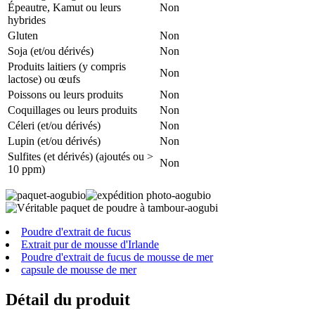
Épeautre, Kamut ou leurs
Non
hybrides
Gluten
Non
Soja (et/ou dérivés)
Non
Produits laitiers (y compris
Non
lactose) ou œufs
Poissons ou leurs produits
Non
Coquillages ou leurs produits
Non
Céleri (et/ou dérivés)
Non
Lupin (et/ou dérivés)
Non
Sulfites (et dérivés) (ajoutés ou >
Non
10 ppm)
Poudre d'extrait de fucus
Extrait pur de mousse d'Irlande
Poudre d'extrait de fucus de mousse de mer
capsule de mousse de mer
Détail du produit