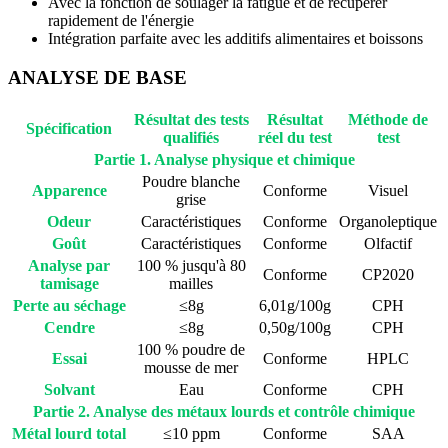
Avec la fonction de soulager la fatigue et de récupérer
rapidement de l'énergie
Intégration parfaite avec les additifs alimentaires et boissons
ANALYSE DE BASE
Résultat des tests
Résultat
Méthode de
Spécification
qualifiés
réel du test
test
Partie 1. Analyse physique et chimique
Poudre blanche
Apparence
Conforme
Visuel
grise
Odeur
Caractéristiques
Conforme
Organoleptique
Goût
Caractéristiques
Conforme
Olfactif
Analyse par
100 % jusqu'à 80
Conforme
CP2020
tamisage
mailles
Perte au séchage
≤8g
6,01g/100g
CPH
Cendre
≤8g
0,50g/100g
CPH
100 % poudre de
Essai
Conforme
HPLC
mousse de mer
Solvant
Eau
Conforme
CPH
Partie 2. Analyse des métaux lourds et contrôle chimique
Métal lourd total
≤10 ppm
Conforme
SAA