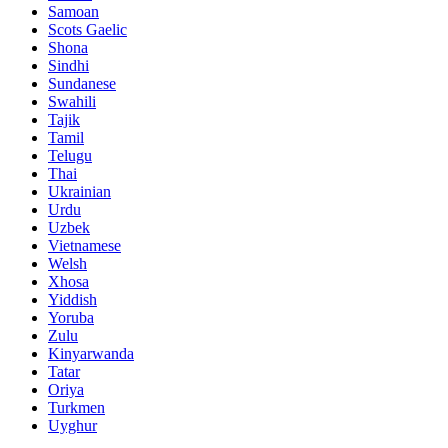
Samoan
Scots Gaelic
Shona
Sindhi
Sundanese
Swahili
Tajik
Tamil
Telugu
Thai
Ukrainian
Urdu
Uzbek
Vietnamese
Welsh
Xhosa
Yiddish
Yoruba
Zulu
Kinyarwanda
Tatar
Oriya
Turkmen
Uyghur