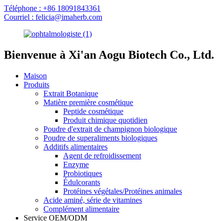
Téléphone : +86 18091843361
Courriel : felicia@imaherb.com
Bienvenue à Xi'an Aogu Biotech Co., Ltd.
Maison
Produits
Extrait Botanique
Matière première cosmétique
Peptide cosmétique
Produit chimique quotidien
Poudre d'extrait de champignon biologique
Poudre de superaliments biologiques
Additifs alimentaires
Agent de refroidissement
Enzyme
Probiotiques
Édulcorants
Protéines végétales/Protéines animales
Acide aminé, série de vitamines
Complément alimentaire
Service OEM/ODM