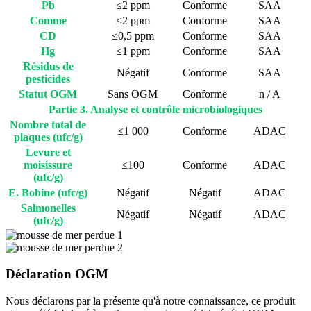
Pb
≤2 ppm
Conforme
SAA
Comme
≤2 ppm
Conforme
SAA
CD
≤0,5 ppm
Conforme
SAA
Hg
≤1 ppm
Conforme
SAA
Résidus de
Négatif
Conforme
SAA
pesticides
Statut OGM
Sans OGM
Conforme
n / A
Partie 3. Analyse et contrôle microbiologiques
Nombre total de
≤1 000
Conforme
ADAC
plaques (ufc/g)
Levure et
moisissure
≤100
Conforme
ADAC
(ufc/g)
E. Bobine (ufc/g)
Négatif
Négatif
ADAC
Salmonelles
Négatif
Négatif
ADAC
(ufc/g)
Déclaration OGM
Nous déclarons par la présente qu'à notre connaissance, ce produit