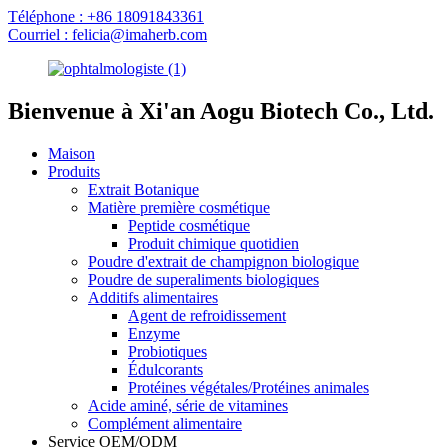
Téléphone : +86 18091843361
Courriel : felicia@imaherb.com
Bienvenue à Xi'an Aogu Biotech Co., Ltd.
Maison
Produits
Extrait Botanique
Matière première cosmétique
Peptide cosmétique
Produit chimique quotidien
Poudre d'extrait de champignon biologique
Poudre de superaliments biologiques
Additifs alimentaires
Agent de refroidissement
Enzyme
Probiotiques
Édulcorants
Protéines végétales/Protéines animales
Acide aminé, série de vitamines
Complément alimentaire
Service OEM/ODM