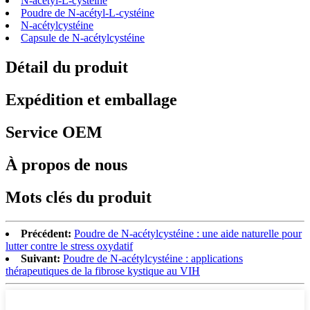
N-acétyl-L-cystéine
Poudre de N-acétyl-L-cystéine
N-acétylcystéine
Capsule de N-acétylcystéine
Détail du produit
Expédition et emballage
Service OEM
À propos de nous
Mots clés du produit
Précédent:
Poudre de N-acétylcystéine : une aide naturelle pour
lutter contre le stress oxydatif
Suivant:
Poudre de N-acétylcystéine : applications
thérapeutiques de la fibrose kystique au VIH