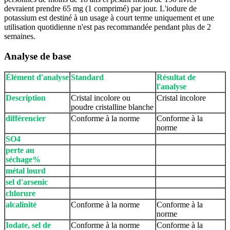
devraient prendre 65 mg (1 comprimé) par jour. L'iodure de
potassium est destiné à un usage à court terme uniquement et une
utilisation quotidienne n'est pas recommandée pendant plus de 2
semaines.
Analyse de base
Élément d'analyse
Standard
Résultat de
l'analyse
Description
Cristal incolore ou
Cristal incolore
poudre cristalline blanche
différencier
Conforme à la norme
Conforme à la
norme
SO4
perte au
séchage%
métal lourd
sel d'arsenic
chlorure
alcalinité
Conforme à la norme
Conforme à la
norme
Iodate, sel de
Conforme à la norme
Conforme à la