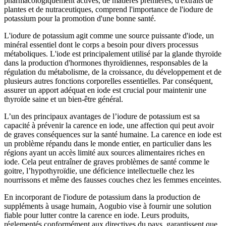
pharmacologiquement actives, de matières premières, d'extraits de
plantes et de nutraceutiques, comprend l'importance de l'iodure de
potassium pour la promotion d'une bonne santé.
L'iodure de potassium agit comme une source puissante d'iode, un
minéral essentiel dont le corps a besoin pour divers processus
métaboliques. L'iode est principalement utilisé par la glande thyroïde
dans la production d'hormones thyroïdiennes, responsables de la
régulation du métabolisme, de la croissance, du développement et de
plusieurs autres fonctions corporelles essentielles. Par conséquent,
assurer un apport adéquat en iode est crucial pour maintenir une
thyroïde saine et un bien-être général.
L’un des principaux avantages de l’iodure de potassium est sa
capacité à prévenir la carence en iode, une affection qui peut avoir
de graves conséquences sur la santé humaine. La carence en iode est
un problème répandu dans le monde entier, en particulier dans les
régions ayant un accès limité aux sources alimentaires riches en
iode. Cela peut entraîner de graves problèmes de santé comme le
goitre, l’hypothyroïdie, une déficience intellectuelle chez les
nourrissons et même des fausses couches chez les femmes enceintes.
En incorporant de l'iodure de potassium dans la production de
suppléments à usage humain, Aogubio vise à fournir une solution
fiable pour lutter contre la carence en iode. Leurs produits,
réglementés conformément aux directives du pays, garantissent que