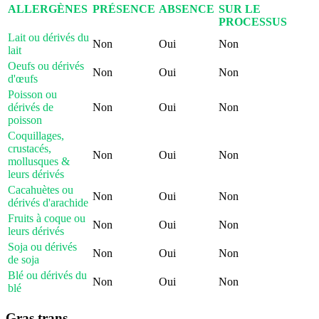
ALLERGÈNES
PRÉSENCE
ABSENCE
SUR LE
PROCESSUS
Lait ou dérivés du
Non
Oui
Non
lait
Oeufs ou dérivés
Non
Oui
Non
d'œufs
Poisson ou
dérivés de
Non
Oui
Non
poisson
Coquillages,
crustacés,
Non
Oui
Non
mollusques &
leurs dérivés
Cacahuètes ou
Non
Oui
Non
dérivés d'arachide
Fruits à coque ou
Non
Oui
Non
leurs dérivés
Soja ou dérivés
Non
Oui
Non
de soja
Blé ou dérivés du
Non
Oui
Non
blé
Gras trans