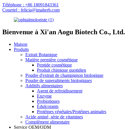
Téléphone : +86 18091843361
Courriel : felicia@imaherb.com
Bienvenue à Xi'an Aogu Biotech Co., Ltd.
Maison
Produits
Extrait Botanique
Matière première cosmétique
Peptide cosmétique
Produit chimique quotidien
Poudre d'extrait de champignon biologique
Poudre de superaliments biologiques
Additifs alimentaires
Agent de refroidissement
Enzyme
Probiotiques
Édulcorants
Protéines végétales/Protéines animales
Acide aminé, série de vitamines
Complément alimentaire
Service OEM/ODM