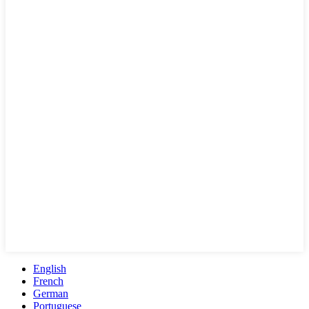
English
French
German
Portuguese