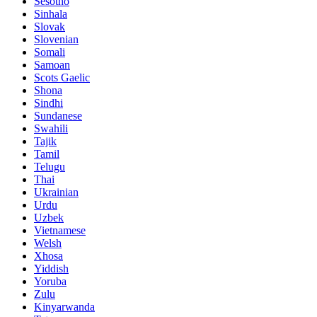
Sesotho
Sinhala
Slovak
Slovenian
Somali
Samoan
Scots Gaelic
Shona
Sindhi
Sundanese
Swahili
Tajik
Tamil
Telugu
Thai
Ukrainian
Urdu
Uzbek
Vietnamese
Welsh
Xhosa
Yiddish
Yoruba
Zulu
Kinyarwanda