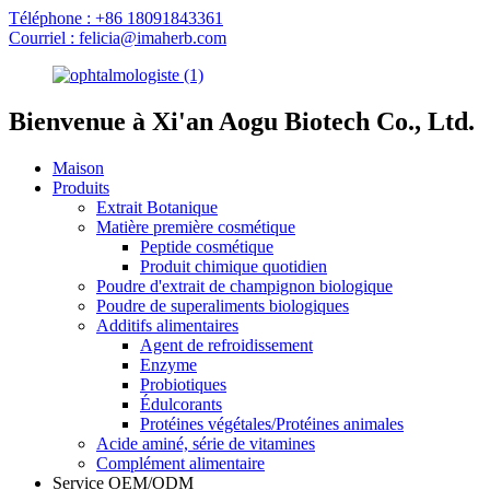
Téléphone : +86 18091843361
Courriel : felicia@imaherb.com
Bienvenue à Xi'an Aogu Biotech Co., Ltd.
Maison
Produits
Extrait Botanique
Matière première cosmétique
Peptide cosmétique
Produit chimique quotidien
Poudre d'extrait de champignon biologique
Poudre de superaliments biologiques
Additifs alimentaires
Agent de refroidissement
Enzyme
Probiotiques
Édulcorants
Protéines végétales/Protéines animales
Acide aminé, série de vitamines
Complément alimentaire
Service OEM/ODM