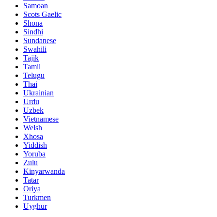
Samoan
Scots Gaelic
Shona
Sindhi
Sundanese
Swahili
Tajik
Tamil
Telugu
Thai
Ukrainian
Urdu
Uzbek
Vietnamese
Welsh
Xhosa
Yiddish
Yoruba
Zulu
Kinyarwanda
Tatar
Oriya
Turkmen
Uyghur