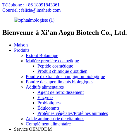
Téléphone : +86 18091843361
Courriel : felicia@imaherb.com
Bienvenue à Xi'an Aogu Biotech Co., Ltd.
Maison
Produits
Extrait Botanique
Matière première cosmétique
Peptide cosmétique
Produit chimique quotidien
Poudre d'extrait de champignon biologique
Poudre de superaliments biologiques
Additifs alimentaires
Agent de refroidissement
Enzyme
Probiotiques
Édulcorants
Protéines végétales/Protéines animales
Acide aminé, série de vitamines
Complément alimentaire
Service OEM/ODM