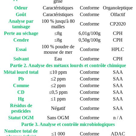
grise
Odeur
Caractéristiques
Conforme
Organoleptique
Goût
Caractéristiques
Conforme
Olfactif
Analyse par
100 % jusqu'à 80
Conforme
CP2020
tamisage
mailles
Perte au séchage
≤8g
6,01g/100g
CPH
Cendre
≤8g
0,50g/100g
CPH
100 % poudre de
Essai
Conforme
HPLC
mousse de mer
Solvant
Eau
Conforme
CPH
Partie 2. Analyse des métaux lourds et contrôle chimique
Métal lourd total
≤10 ppm
Conforme
SAA
Pb
≤2 ppm
Conforme
SAA
Comme
≤2 ppm
Conforme
SAA
CD
≤0,5 ppm
Conforme
SAA
Hg
≤1 ppm
Conforme
SAA
Résidus de
Négatif
Conforme
SAA
pesticides
Statut OGM
Sans OGM
Conforme
n / A
Partie 3. Analyse et contrôle microbiologiques
Nombre total de
≤1 000
Conforme
ADAC