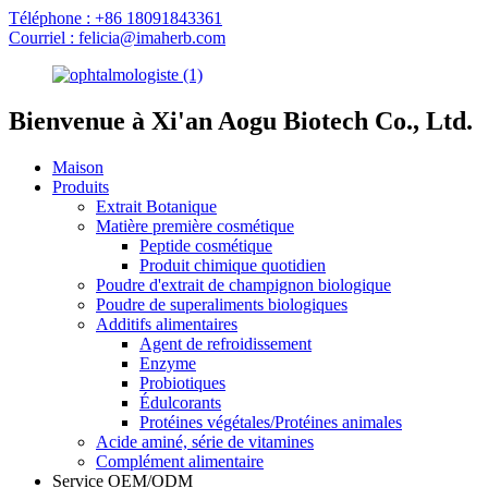
Téléphone : +86 18091843361
Courriel : felicia@imaherb.com
Bienvenue à Xi'an Aogu Biotech Co., Ltd.
Maison
Produits
Extrait Botanique
Matière première cosmétique
Peptide cosmétique
Produit chimique quotidien
Poudre d'extrait de champignon biologique
Poudre de superaliments biologiques
Additifs alimentaires
Agent de refroidissement
Enzyme
Probiotiques
Édulcorants
Protéines végétales/Protéines animales
Acide aminé, série de vitamines
Complément alimentaire
Service OEM/ODM