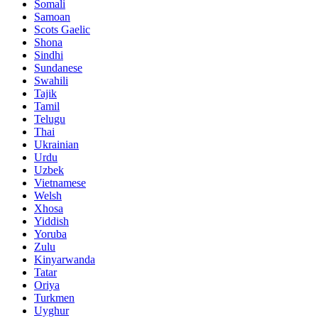
Somali
Samoan
Scots Gaelic
Shona
Sindhi
Sundanese
Swahili
Tajik
Tamil
Telugu
Thai
Ukrainian
Urdu
Uzbek
Vietnamese
Welsh
Xhosa
Yiddish
Yoruba
Zulu
Kinyarwanda
Tatar
Oriya
Turkmen
Uyghur