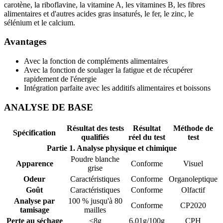
carotène, la riboflavine, la vitamine A, les vitamines B, les fibres
alimentaires et d'autres acides gras insaturés, le fer, le zinc, le
sélénium et le calcium.
Avantages
Avec la fonction de compléments alimentaires
Avec la fonction de soulager la fatigue et de récupérer
rapidement de l'énergie
Intégration parfaite avec les additifs alimentaires et boissons
ANALYSE DE BASE
Résultat des tests
Résultat
Méthode de
Spécification
qualifiés
réel du test
test
Partie 1. Analyse physique et chimique
Poudre blanche
Apparence
Conforme
Visuel
grise
Odeur
Caractéristiques
Conforme
Organoleptique
Goût
Caractéristiques
Conforme
Olfactif
Analyse par
100 % jusqu'à 80
Conforme
CP2020
tamisage
mailles
Perte au séchage
≤8g
6,01g/100g
CPH