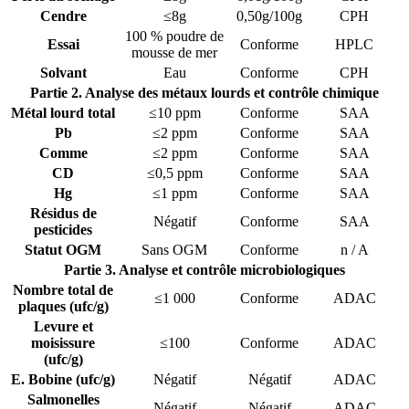
Cendre
≤8g
0,50g/100g
CPH
100 % poudre de
Essai
Conforme
HPLC
mousse de mer
Solvant
Eau
Conforme
CPH
Partie 2. Analyse des métaux lourds et contrôle chimique
Métal lourd total
≤10 ppm
Conforme
SAA
Pb
≤2 ppm
Conforme
SAA
Comme
≤2 ppm
Conforme
SAA
CD
≤0,5 ppm
Conforme
SAA
Hg
≤1 ppm
Conforme
SAA
Résidus de
Négatif
Conforme
SAA
pesticides
Statut OGM
Sans OGM
Conforme
n / A
Partie 3. Analyse et contrôle microbiologiques
Nombre total de
≤1 000
Conforme
ADAC
plaques (ufc/g)
Levure et
moisissure
≤100
Conforme
ADAC
(ufc/g)
E. Bobine (ufc/g)
Négatif
Négatif
ADAC
Salmonelles
Négatif
Négatif
ADAC