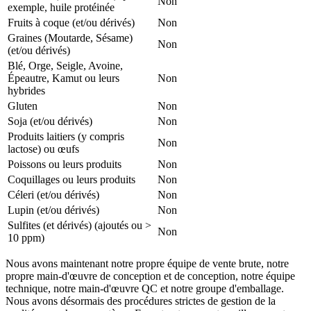
Non
exemple, huile protéinée
Fruits à coque (et/ou dérivés)
Non
Graines (Moutarde, Sésame)
Non
(et/ou dérivés)
Blé, Orge, Seigle, Avoine,
Épeautre, Kamut ou leurs
Non
hybrides
Gluten
Non
Soja (et/ou dérivés)
Non
Produits laitiers (y compris
Non
lactose) ou œufs
Poissons ou leurs produits
Non
Coquillages ou leurs produits
Non
Céleri (et/ou dérivés)
Non
Lupin (et/ou dérivés)
Non
Sulfites (et dérivés) (ajoutés ou >
Non
10 ppm)
Nous avons maintenant notre propre équipe de vente brute, notre
propre main-d'œuvre de conception et de conception, notre équipe
technique, notre main-d'œuvre QC et notre groupe d'emballage.
Nous avons désormais des procédures strictes de gestion de la