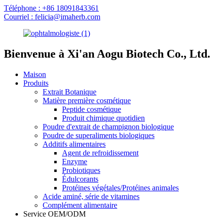
Téléphone : +86 18091843361
Courriel : felicia@imaherb.com
Bienvenue à Xi'an Aogu Biotech Co., Ltd.
Maison
Produits
Extrait Botanique
Matière première cosmétique
Peptide cosmétique
Produit chimique quotidien
Poudre d'extrait de champignon biologique
Poudre de superaliments biologiques
Additifs alimentaires
Agent de refroidissement
Enzyme
Probiotiques
Édulcorants
Protéines végétales/Protéines animales
Acide aminé, série de vitamines
Complément alimentaire
Service OEM/ODM