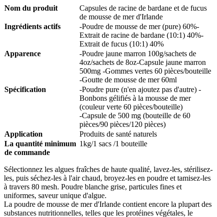
Nom du produit
Capsules de racine de bardane et de fucus
de mousse de mer d'Irlande
Ingrédients actifs
-Poudre de mousse de mer (pure) 60%-
Extrait de racine de bardane (10:1) 40%-
Extrait de fucus (10:1) 40%
Apparence
-Poudre jaune marron 100g/sachets de
4oz/sachets de 8oz-Capsule jaune marron
500mg -Gommes vertes 60 pièces/bouteille
-Goutte de mousse de mer 60ml
Spécification
-Poudre pure (n'en ajoutez pas d'autre) -
Bonbons gélifiés à la mousse de mer
(couleur verte 60 pièces/bouteille)
-Capsule de 500 mg (bouteille de 60
pièces/90 pièces/120 pièces)
Application
Produits de santé naturels
La quantité minimum
1kg/1 sacs /1 bouteille
de commande
Sélectionnez les algues fraîches de haute qualité, lavez-les, stérilisez-
les, puis séchez-les à l'air chaud, broyez-les en poudre et tamisez-les
à travers 80 mesh. Poudre blanche grise, particules fines et
uniformes, saveur unique d'algue.
La poudre de mousse de mer d'Irlande contient encore la plupart des
substances nutritionnelles, telles que les protéines végétales, le