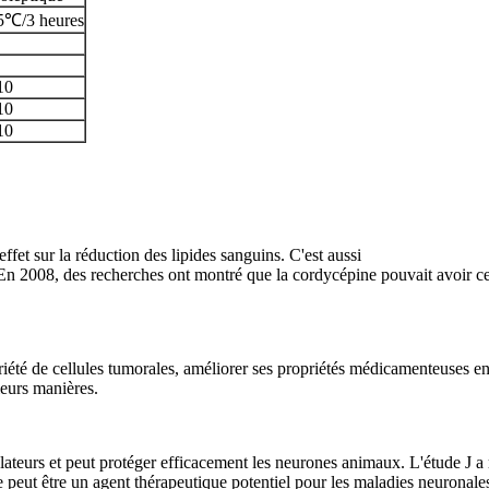
5℃/3 heures
10
10
10
fet sur la réduction des lipides sanguins. C'est aussi
. En 2008, des recherches ont montré que la cordycépine pouvait avoir cer
riété de cellules tumorales, améliorer ses propriétés médicamenteuses en 
ieurs manières.
gulateurs et peut protéger efficacement les neurones animaux. L'étude J
e peut être un agent thérapeutique potentiel pour les maladies neuronale