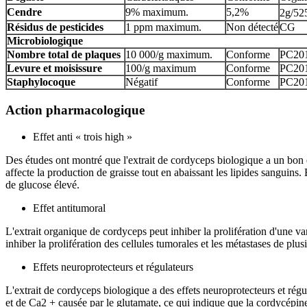
Cendre
9% maximum.
5,2%
2g/52
Résidus de pesticides
1 ppm maximum.
Non détecté
CG
Microbiologique
Nombre total de plaques
10 000/g maximum.
Conforme
PC20
Levure et moisissure
100/g maximum
Conforme
PC20
Staphylocoque
Négatif
Conforme
PC20
Action pharmacologique
Effet anti « trois high »
Des études ont montré que l'extrait de cordyceps biologique a un bon ef
affecte la production de graisse tout en abaissant les lipides sanguins
de glucose élevé.
Effet antitumoral
L'extrait organique de cordyceps peut inhiber la prolifération d'une va
inhiber la prolifération des cellules tumorales et les métastases de plus
Effets neuroprotecteurs et régulateurs
L'extrait de cordyceps biologique a des effets neuroprotecteurs et ré
et de Ca2 + causée par le glutamate, ce qui indique que la cordycépin