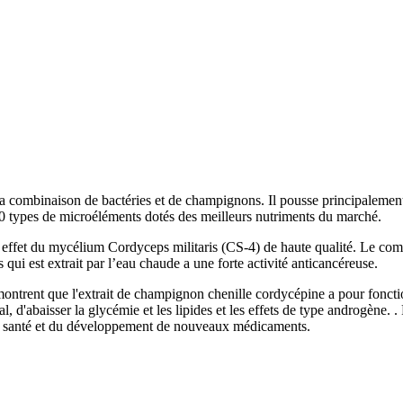
 la combinaison de bactéries et de champignons. Il pousse principalement
30 types de microéléments dotés des meilleurs nutriments du marché.
effet du mycélium Cordyceps militaris (CS-4) de haute qualité. Le compo
ui est extrait par l’eau chaude a une forte activité anticancéreuse.
e montrent que l'extrait de champignon chenille cordycépine a pour foncti
iral, d'abaisser la glycémie et les lipides et les effets de type androgène.
 de santé et du développement de nouveaux médicaments.