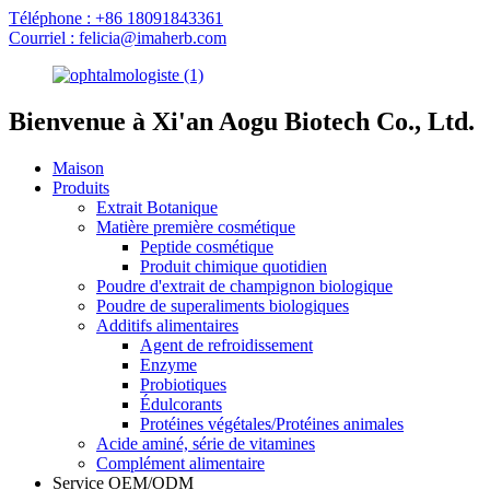
Téléphone : +86 18091843361
Courriel : felicia@imaherb.com
Bienvenue à Xi'an Aogu Biotech Co., Ltd.
Maison
Produits
Extrait Botanique
Matière première cosmétique
Peptide cosmétique
Produit chimique quotidien
Poudre d'extrait de champignon biologique
Poudre de superaliments biologiques
Additifs alimentaires
Agent de refroidissement
Enzyme
Probiotiques
Édulcorants
Protéines végétales/Protéines animales
Acide aminé, série de vitamines
Complément alimentaire
Service OEM/ODM