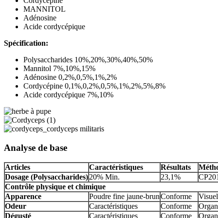
Cordycépine
MANNITOL
Adénosine
Acide cordycépique
Spécification:
Polysaccharides 10%,20%,30%,40%,50%
Mannitol 7%,10%,15%
Adénosine 0,2%,0,5%,1%,2%
Cordycépine 0,1%,0,2%,0,5%,1%,2%,5%,8%
Acide cordycépique 7%,10%
Analyse de base
Articles
Caractéristiques
Résultats
Métho
Dosage (Polysaccharides)
20% Min.
23,1%
CP20
Contrôle physique et chimique
Apparence
Poudre fine jaune-brun
Conforme
Visuel
Odeur
Caractéristiques
Conforme
Organ
Dégusté
Caractéristiques
Conforme
Organ