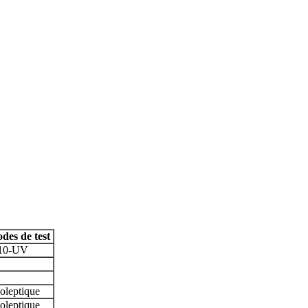
des de test
10-UV
oleptique
oleptique