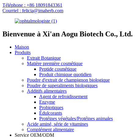
Téléphone : +86 18091843361
Courriel : felicia@imaherb.com
Bienvenue à Xi'an Aogu Biotech Co., Ltd.
Maison
Produits
Extrait Botanique
Matière première cosmétique
Peptide cosmétique
Produit chimique quotidien
Poudre d'extrait de champignon biologique
Poudre de superaliments biologiques
Additifs alimentaires
Agent de refroidissement
Enzyme
Probiotiques
Édulcorants
Protéines végétales/Protéines animales
Acide aminé, série de vitamines
Complément alimentaire
Service OEM/ODM