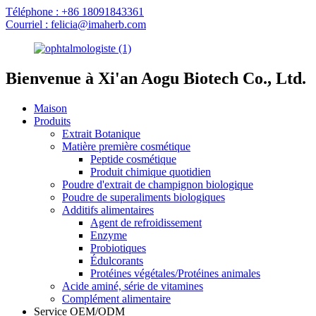
Téléphone : +86 18091843361
Courriel : felicia@imaherb.com
Bienvenue à Xi'an Aogu Biotech Co., Ltd.
Maison
Produits
Extrait Botanique
Matière première cosmétique
Peptide cosmétique
Produit chimique quotidien
Poudre d'extrait de champignon biologique
Poudre de superaliments biologiques
Additifs alimentaires
Agent de refroidissement
Enzyme
Probiotiques
Édulcorants
Protéines végétales/Protéines animales
Acide aminé, série de vitamines
Complément alimentaire
Service OEM/ODM