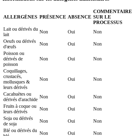
COMMENTAIRE
ALLERGÈNES
PRÉSENCE
ABSENCE
SUR LE
PROCESSUS
Lait ou dérivés du
Non
Oui
Non
lait
Oeufs ou dérivés
Non
Oui
Non
d'œufs
Poisson ou
dérivés de
Non
Oui
Non
poisson
Coquillages,
crustacés,
Non
Oui
Non
mollusques &
leurs dérivés
Cacahuètes ou
Non
Oui
Non
dérivés d'arachide
Fruits à coque ou
Non
Oui
Non
leurs dérivés
Soja ou dérivés
Non
Oui
Non
de soja
Blé ou dérivés du
Non
Oui
Non
blé