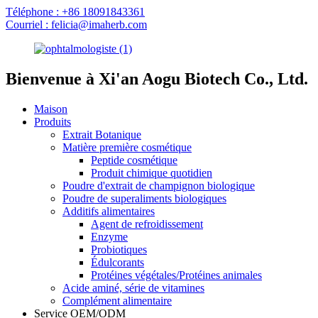
Téléphone : +86 18091843361
Courriel : felicia@imaherb.com
Bienvenue à Xi'an Aogu Biotech Co., Ltd.
Maison
Produits
Extrait Botanique
Matière première cosmétique
Peptide cosmétique
Produit chimique quotidien
Poudre d'extrait de champignon biologique
Poudre de superaliments biologiques
Additifs alimentaires
Agent de refroidissement
Enzyme
Probiotiques
Édulcorants
Protéines végétales/Protéines animales
Acide aminé, série de vitamines
Complément alimentaire
Service OEM/ODM