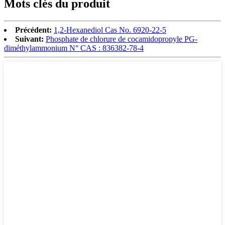
Mots clés du produit
Précédent:
1,2-Hexanediol Cas No. 6920-22-5
Suivant:
Phosphate de chlorure de cocamidopropyle PG-
diméthylammonium N° CAS : 836382-78-4