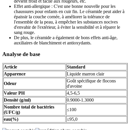
devient froid et facile aux rougeurs, etc.
Effet anti-allergique : C'est une bonne nouvelle pour les
chaussures pour enfants en cuir fin. Le céramide peut aider à
épaissir la couche cornée, à améliorer la tolérance de
l'ensemble de la peau, à empêcher les substances nocives
d'envahir de l'extérieur, à éviter la sensibilité et à réparer le
sang rouge.
De plus, le céramide a également de bons effets anti-âge,
auxiliaires de blanchiment et antioxydants.
Analyse de base
Article
Standard
Apparence
Liquide marron clair
Goût spécifique de flocons
Odeur
d'avoine
Valeur PH
4,5-6,5
Densité (g/ml)
0.9000-1.3000
Nombre total de bactéries
≤100
(UFC/g)
eau(%)
≤95,0