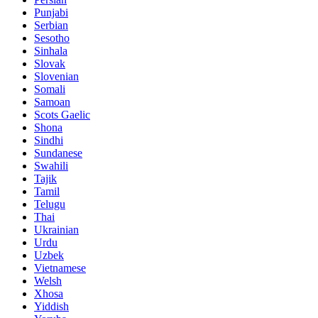
Punjabi
Serbian
Sesotho
Sinhala
Slovak
Slovenian
Somali
Samoan
Scots Gaelic
Shona
Sindhi
Sundanese
Swahili
Tajik
Tamil
Telugu
Thai
Ukrainian
Urdu
Uzbek
Vietnamese
Welsh
Xhosa
Yiddish