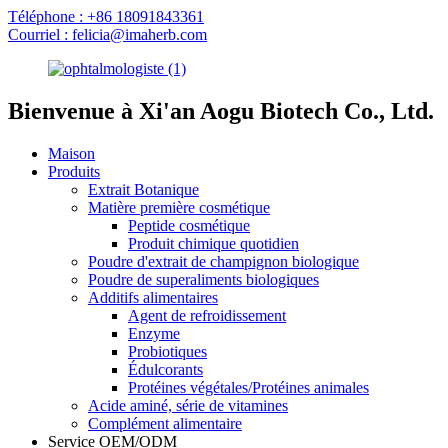
Téléphone : +86 18091843361
Courriel : felicia@imaherb.com
Bienvenue à Xi'an Aogu Biotech Co., Ltd.
Maison
Produits
Extrait Botanique
Matière première cosmétique
Peptide cosmétique
Produit chimique quotidien
Poudre d'extrait de champignon biologique
Poudre de superaliments biologiques
Additifs alimentaires
Agent de refroidissement
Enzyme
Probiotiques
Édulcorants
Protéines végétales/Protéines animales
Acide aminé, série de vitamines
Complément alimentaire
Service OEM/ODM