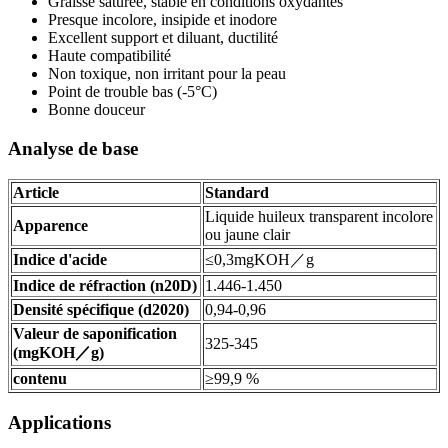
Graisse saturée, stable en conditions oxydantes
Presque incolore, insipide et inodore
Excellent support et diluant, ductilité
Haute compatibilité
Non toxique, non irritant pour la peau
Point de trouble bas (-5°C)
Bonne douceur
Analyse de base
Article
Standard
Liquide huileux transparent incolore
Apparence
ou jaune clair
Indice d'acide
≤0,3mgKOH／g
Indice de réfraction (n20D)
1.446-1.450
Densité spécifique (d2020)
0,94-0,96
Valeur de saponification
325-345
(mgKOH／g)
contenu
≥99,9 %
Applications