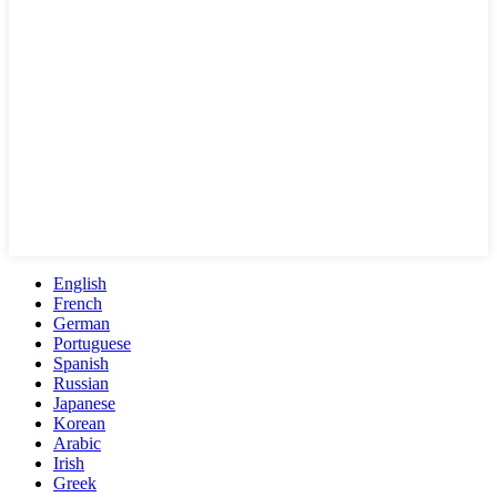
English
French
German
Portuguese
Spanish
Russian
Japanese
Korean
Arabic
Irish
Greek