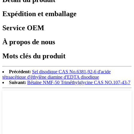
Expédition et emballage
Service OEM
À propos de nous
Mots clés du produit
Précédent:
Sel disodique CAS No.6381-92-6 d'acide
tétraacétique d'éthylène diamine d'EDTA disodique
Suivant:
Bétaïne NMF-50 Triméthylglycine CAS NO.107-43-7