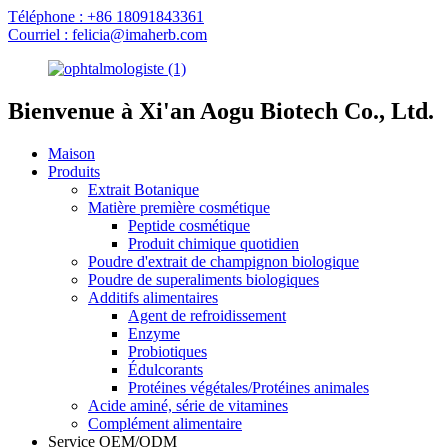
Téléphone : +86 18091843361
Courriel : felicia@imaherb.com
Bienvenue à Xi'an Aogu Biotech Co., Ltd.
Maison
Produits
Extrait Botanique
Matière première cosmétique
Peptide cosmétique
Produit chimique quotidien
Poudre d'extrait de champignon biologique
Poudre de superaliments biologiques
Additifs alimentaires
Agent de refroidissement
Enzyme
Probiotiques
Édulcorants
Protéines végétales/Protéines animales
Acide aminé, série de vitamines
Complément alimentaire
Service OEM/ODM