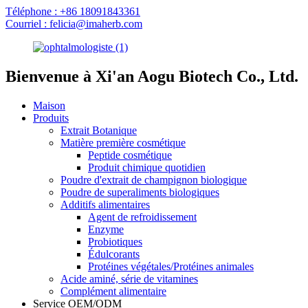
Téléphone : +86 18091843361
Courriel : felicia@imaherb.com
Bienvenue à Xi'an Aogu Biotech Co., Ltd.
Maison
Produits
Extrait Botanique
Matière première cosmétique
Peptide cosmétique
Produit chimique quotidien
Poudre d'extrait de champignon biologique
Poudre de superaliments biologiques
Additifs alimentaires
Agent de refroidissement
Enzyme
Probiotiques
Édulcorants
Protéines végétales/Protéines animales
Acide aminé, série de vitamines
Complément alimentaire
Service OEM/ODM