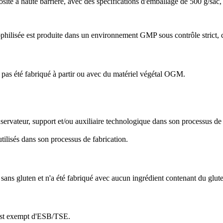
te à haute barrière, avec des spécifications d'emballage de 500 g/sac, 
hilisée est produite dans un environnement GMP sous contrôle strict, c
a pas été fabriqué à partir ou avec du matériel végétal OGM.
servateur, support et/ou auxiliaire technologique dans son processus de 
tilisés dans son processus de fabrication.
 sans gluten et n'a été fabriqué avec aucun ingrédient contenant du glut
 est exempt d'ESB/TSE.